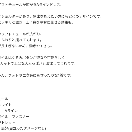
ソフトチュールが広がるAラインドレス。
はショルダーがあり、露出を控えたい方にも安心のデザインです。
スッキリと空き、上半身を華奢に見せる効果も。
はソフトチュールが広がり、
にふわりと揺れてくれます。
が長すぎないため、動きやすさも。
タイルはくるみボタンが連なり可愛らしく。
のカットで上品な大人っぽさも演出してくれます。
ろん、フォトや二次会にもぴったりな1着です。
ュール
ホワイト
ト：Aライン
タイル：ファスナー
ウトレット
良好(目立ったダメージなし)