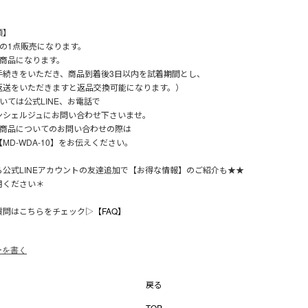
項】
りの1点販売になります。
能商品になります。
手続きをいただき、商品到着後3日以内を試着期間とし、
返送をいただきますと返品交換可能になります。）
いては公式LINE、お電話で
ンシェルジュにお問い合わせ下さいませ。
の商品についてのお問い合わせの際は
MD-WDA-10】をお伝えください。
ら公式LINEアカウントの友達追加で【お得な情報】のご紹介も★★
用ください＊
質問はこちらをチェック▷
【FAQ】
ーを書く
戻る
TOP