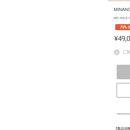
MINAN
MD-WDA-1
75% O
¥
49,
ご
【商品説