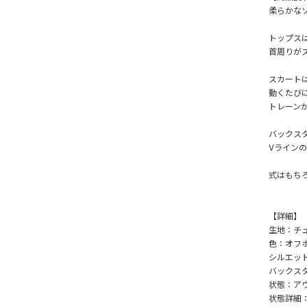
柔らかな
トップス
首周りが
スカート
動くたび
トレーン
バックス
Vライン
式はもち
【詳細】
生地：チ
色：オフ
シルエッ
バックス
状態：ア
状態詳細：