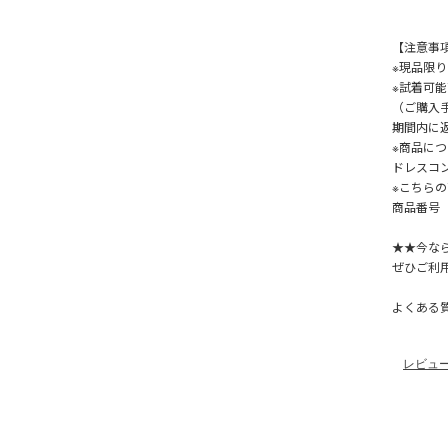
【注意事
※現品限
※試着可
（ご購入
期間内に
※商品につ
ドレスコ
※こちら
商品番号【
★★今な
ぜひご利
よくある
レビュ