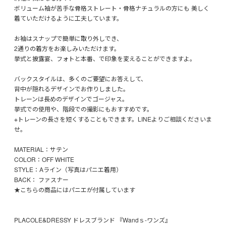
ボリューム袖が苦手な骨格ストレート・骨格ナチュラルの方にも 美しく
着ていただけるように工夫しています。
お袖はスナップで簡単に取り外しでき、
2通りの着方をお楽しみいただけます。
挙式と披露宴、フォトと本番、で印象を変えることができますよ。
バックスタイルは、多くのご要望にお答えして、
背中が隠れるデザインでお作りしました。
トレーンは長めのデザインでゴージャス。
挙式での使用や、階段での撮影にもおすすめです。
※トレーンの長さを短くすることもできます。LINEよりご相談くださいま
せ。
MATERIAL：サテン
COLOR：OFF WHITE
STYLE：Aライン（写真はパニエ着用）
BACK： ファスナー
★こちらの商品にはパニエが付属しています
PLACOLE&DRESSY ドレスブランド 『Wandｓ-ワンズ』