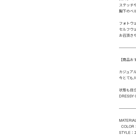
ステッチ
胸下のベ
フォトウ
セルフウ
お召頂き
————
【商品お
カジュア
今とても
状態も目
DRESS
————
MATERI
COLO
STYLE