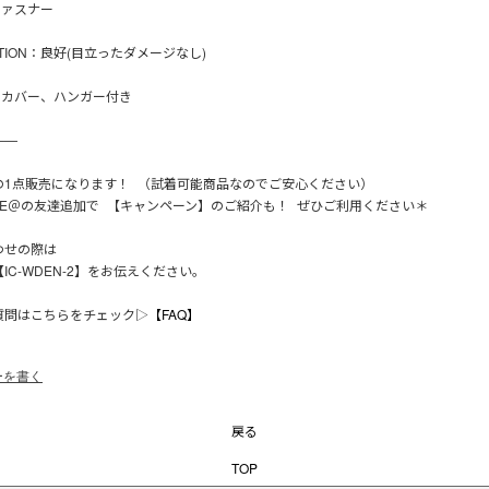
ファスナー
TION：良好(目立ったダメージなし)
カバー、ハンガー付き
——
の1点販売になります！ （試着可能商品なのでご安心ください）
NE＠の友達追加で 【キャンペーン】のご紹介も！ ぜひご利用ください＊
わせの際は
IC-WDEN-2】をお伝えください。
質問はこちらをチェック▷
【FAQ】
ーを書く
戻る
TOP