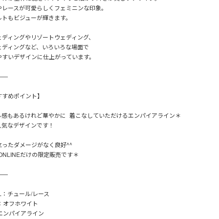
やレースが可愛らしくフェミニンな印象。
ルトもビジューが輝きます。
ェディングやリゾートウェディング、
ェディングなど、いろいろな場面で
やすいデザインに仕上がっています。
——
すすめポイント】
ル感もあるけれど華やかに 着こなしていただけるエンパイアライン＊
人気なデザインです！
立ったダメージがなく良好^^
Y ONLINEだけの限定販売です＊
——
AL：チュール/レース
R：オフホワイト
：エンパイアライン