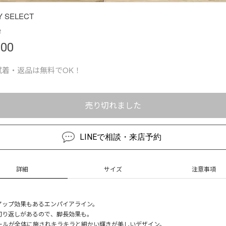
Y SELECT
2
000
試着・返品は無料でOK！
売り切れました
LINEで相談・来店予約
詳細
サイズ
注意事項
アップ効果もあるエンパイアライン。
切り返しがあるので、脚長効果も。
ールが全体に施されキラキラと細かい輝きが美しいデザイン。