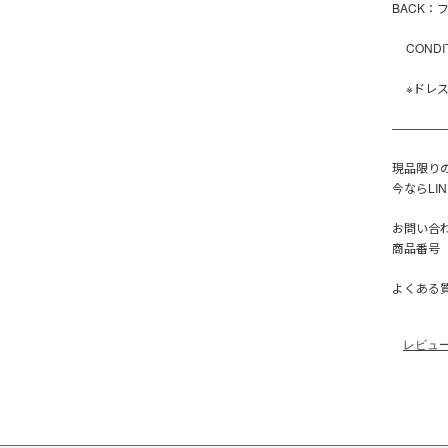
BACK：
CONDI
※ドレス
————
現品限り
今ならLI
お問い合
商品番号【
よくある
レビュ