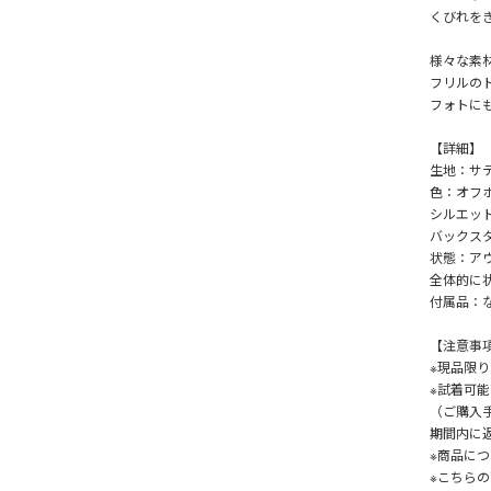
くびれを
様々な素
フリルの
フォトに
【詳細】
生地：サ
色：オフ
シルエッ
バックス
状態：ア
全体的に
付属品：
【注意事
※現品限
※試着可
（ご購入
期間内に
※商品につ
※こちら