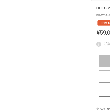
DRESS
PG-WDA-5
81% O
¥
59,
ご
たっぷり