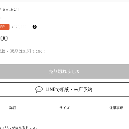
Y SELECT
1
FF!
¥
320,000
↓
000
試着・返品は無料でOK！
売り切れました
LINEで相談・来店予約
詳細
サイズ
注意事項
のフリルが重なるドレス。