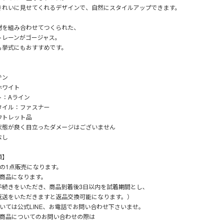
きれいに見せてくれるデザインで、自然にスタイルアップできます。
材を組み合わせてつくられた、
トレーンがゴージャス。
も挙式にもおすすめです。
テン
ホワイト
ト：Aライン
タイル：ファスナー
ウトレット品
状態が良く目立ったダメージはございません
なし
項】
りの1点販売になります。
能商品になります。
手続きをいただき、商品到着後3日以内を試着期間とし、
返送をいただきますと返品交換可能になります。）
いては公式LINE、お電話でお問い合わせ下さいませ。
の商品についてのお問い合わせの際は