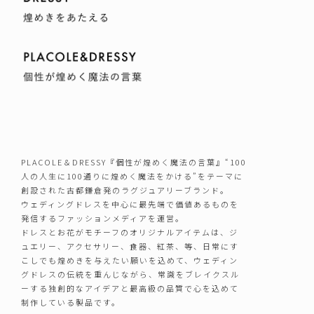
PLACOLE＆DRESSY『個性が煌めく魔法の言葉』“100
人の人生に100通りに煌めく魔法をかける”をテーマに
創設された古都鎌倉発のラグジュアリーブランド。
ウェディングドレスを中心に最先端で価値あるものを
発信するファッションメディアを運営。
ドレスとお花がモチーフのオリジナルアイテムは、ジ
ュエリー、アクセサリー、食器、紅茶、等、日常にす
こしでも煌めきを与えたい願いを込めて、ウェディン
グドレスの伝統を重んじながら、常識をブレイクスル
ーする独創的なアイデアと最高級の品質で心を込めて
制作している製品です。