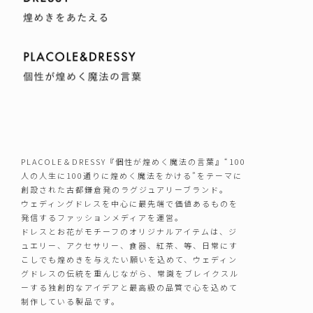
PLACOLE＆DRESSY『個性が煌めく魔法の言葉』“100
人の人生に100通りに煌めく魔法をかける”をテーマに
創設された古都鎌倉発のラグジュアリーブランド。
ウェディングドレスを中心に最先端で価値あるものを
発信するファッションメディアを運営。
ドレスとお花がモチーフのオリジナルアイテムは、ジ
ュエリー、アクセサリー、食器、紅茶、等、日常にす
こしでも煌めきを与えたい願いを込めて、ウェディン
グドレスの伝統を重んじながら、常識をブレイクスル
ーする独創的なアイデアと最高級の品質で心を込めて
制作している製品です。