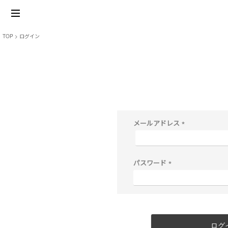
TOP
ログイン
メールアドレス
(
必
須
)
パスワード
(
必
須
)
ログ