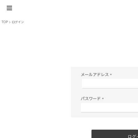
TOP
ログイン
メールアドレス
(
必
須
)
パスワード
(
必
須
)
ログ