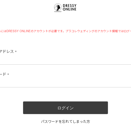
にはDRESSY ONLINEのアカウントが必要です。プラコレウェディングのアカウント情報ではログ
アドレス
(
必
須
)
ード
(
必
須
)
ログイン
パスワードを忘れてしまった方