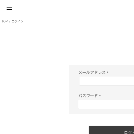
TOP
ログイン
メールアドレス
(
必
須
)
パスワード
(
必
須
)
ログ