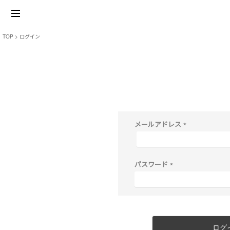
TOP
ログイン
メールアドレス
(
必
須
)
パスワード
(
必
須
)
ログ