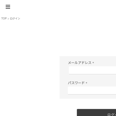
TOP
ログイン
メールアドレス
(
必
須
)
パスワード
(
必
須
)
ログ