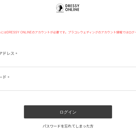
にはDRESSY ONLINEのアカウントが必要です。プラコレウェディングのアカウント情報ではログ
アドレス
(
必
須
)
ード
(
必
須
)
ログイン
パスワードを忘れてしまった方