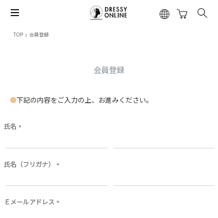
TOP
会員登録
会員登録
下記の内容をご入力の上、お進みください。
氏名
(
必
須
)
氏名（フリガナ）
(
必
須
)
Ｅメールアドレス
(