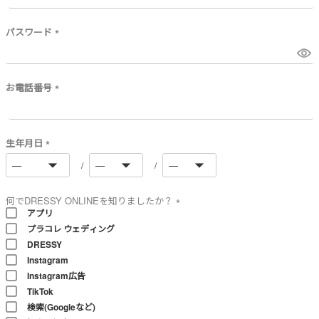
必
須
)
パスワード
(
必
須
)
お電話番号
(
必
須
)
生年月日
(
必
須
)
何でDRESSY ONLINEを知りましたか？
アプリ
(
プラコレ ウェディング
必
須
DRESSY
)
Instagram
Instagram広告
TikTok
検索(Googleなど)