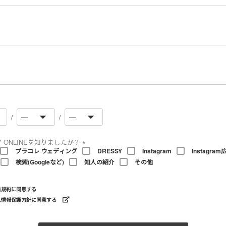
必
須
)
必
須
必
須
Y ONLINEを知りましたか？
プラコレ ウェディング
DRESSY
Instagram
Instagram
(
検索(Googleなど)
知人の紹介
その他
必
須
)
員規約
に同意する
人情報保護方針に同意する