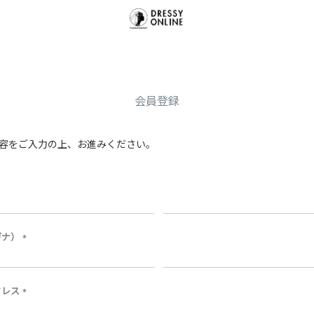
会員登録
容をご入力の上、お進みください。
ガナ）
(
必
須
)
ドレス
(