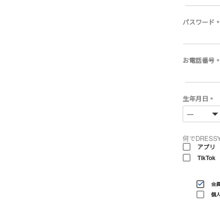
パスワード
(
)
お電話番号
(
)
生年月日
(
必
須
)
何でDRESS
アプリ
TikTok
会
個