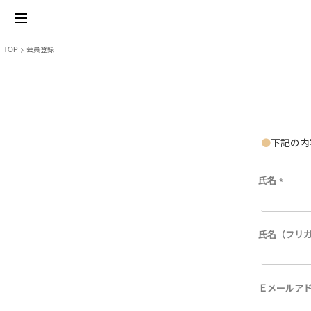
TOP
会員登録
下記の内
氏名
(
必
須
)
氏名（フリ
Ｅメールア