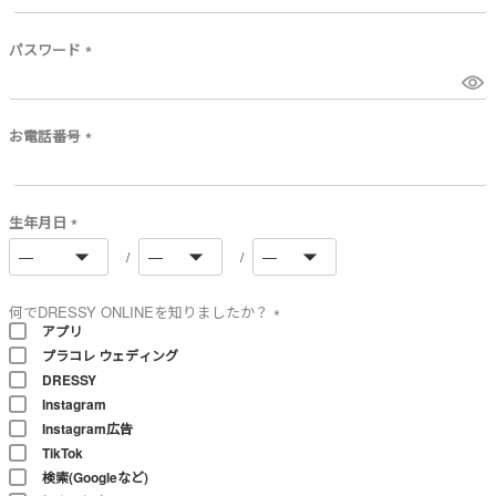
必
須
)
パスワード
(
必
須
)
お電話番号
(
必
須
)
生年月日
(
必
須
)
何でDRESSY ONLINEを知りましたか？
アプリ
(
プラコレ ウェディング
必
須
DRESSY
)
Instagram
Instagram広告
TikTok
検索(Googleなど)