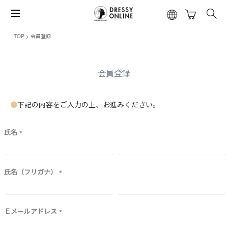
TOP
会員登録
会員登録
下記の内容をご入力の上、お進みください。
氏名
(
必
須
)
氏名（フリガナ）
(
必
須
)
Ｅメールアドレス
(