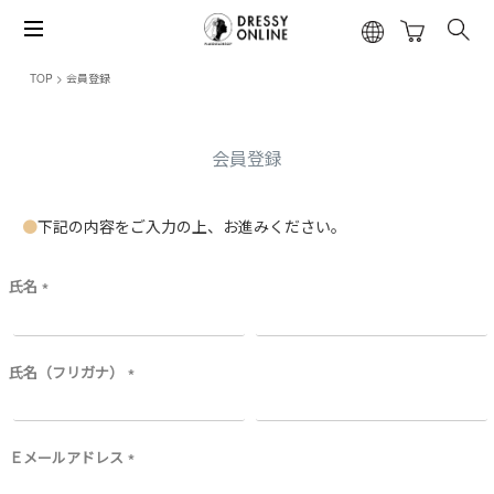
TOP
会員登録
会員登録
下記の内容をご入力の上、お進みください。
氏名
(
必
須
)
氏名（フリガナ）
(
必
須
)
Ｅメールアドレス
(