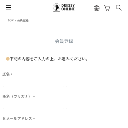
TOP
会員登録
会員登録
下記の内容をご入力の上、お進みください。
氏名
(
必
須
)
氏名（フリガナ）
(
必
須
)
Ｅメールアドレス
(