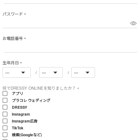
必
須
)
パスワード
(
必
須
)
お電話番号
(
必
須
)
生年月日
(
必
須
)
何でDRESSY ONLINEを知りましたか？
アプリ
(
プラコレ ウェディング
必
須
DRESSY
)
Instagram
Instagram広告
TikTok
検索(Googleなど)