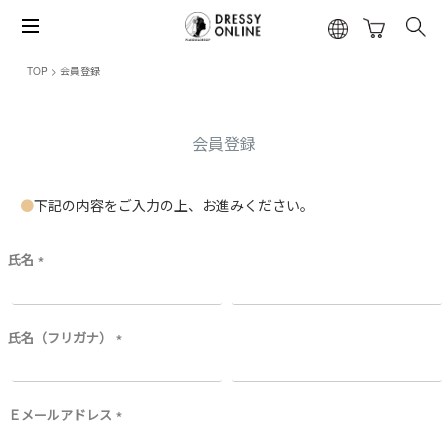
TOP
会員登録
会員登録
下記の内容をご入力の上、お進みください。
氏名
(
必
須
)
氏名（フリガナ）
(
必
須
)
Ｅメールアドレス
(