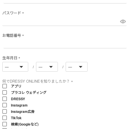
必
須
)
パスワード
(
必
須
)
お電話番号
(
必
須
)
生年月日
(
必
須
)
何でDRESSY ONLINEを知りましたか？
アプリ
(
プラコレ ウェディング
必
須
DRESSY
)
Instagram
Instagram広告
TikTok
検索(Googleなど)