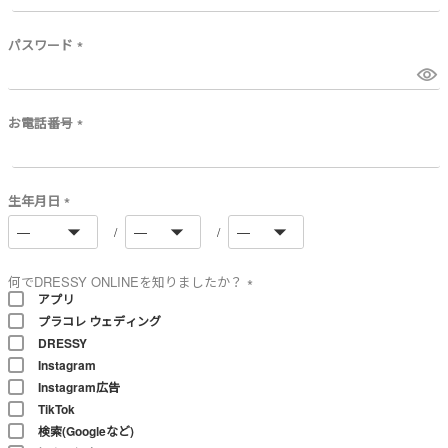
必
須
)
パスワード
(
必
須
)
お電話番号
(
必
須
)
生年月日
(
必
須
)
何でDRESSY ONLINEを知りましたか？
アプリ
(
プラコレ ウェディング
必
須
DRESSY
)
Instagram
Instagram広告
TikTok
検索(Googleなど)