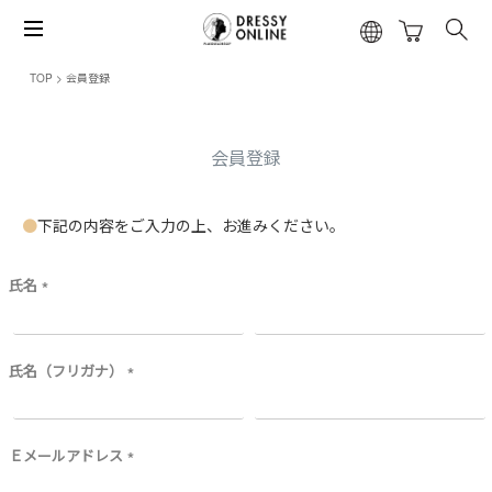
TOP
会員登録
会員登録
下記の内容をご入力の上、お進みください。
氏名
(
必
須
)
氏名（フリガナ）
(
必
須
)
Ｅメールアドレス
(