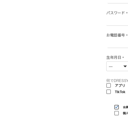
パスワード
(
)
お電話番号
(
)
生年月日
(
必
須
)
何でDRESS
アプリ
TikTok
会
個