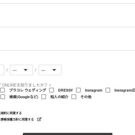
必
須
)
必
須
必
須
Y ONLINEを知りましたか？
プラコレ ウェディング
DRESSY
Instagram
Instagram
(
検索(Googleなど)
知人の紹介
その他
必
須
)
員規約
に同意する
人情報保護方針に同意する