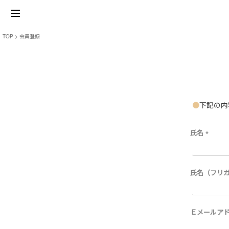
TOP
会員登録
下記の内
氏名
(
必
須
)
氏名（フリ
Ｅメールア