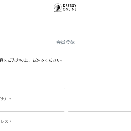
会員登録
容をご入力の上、お進みください。
ガナ）
(
必
須
)
ドレス
(