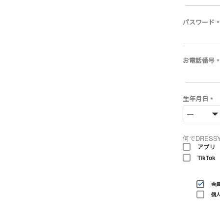
パスワード
(
)
お電話番号
(
)
生年月日
(
必
須
)
何でDRESS
アプリ
TikTok
会
個