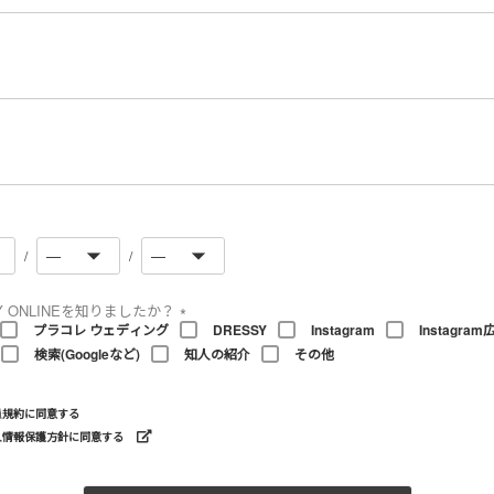
必
須
)
必
須
必
須
Y ONLINEを知りましたか？
プラコレ ウェディング
DRESSY
Instagram
Instagram
(
検索(Googleなど)
知人の紹介
その他
必
須
)
員規約
に同意する
人情報保護方針に同意する