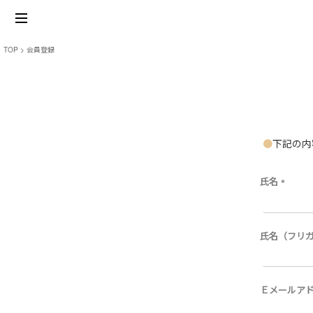
TOP
会員登録
下記の内
氏名
(
必
須
)
氏名（フリ
Ｅメールア