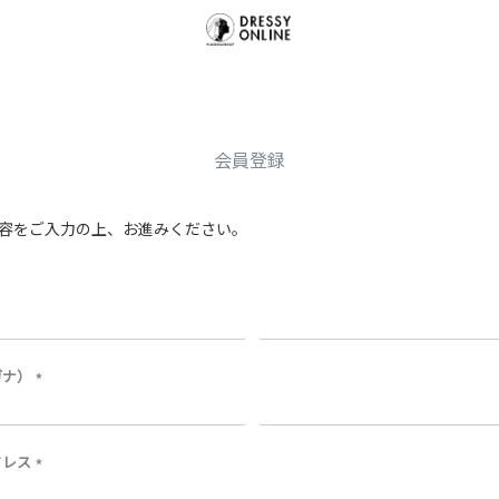
会員登録
容をご入力の上、お進みください。
ガナ）
(
必
須
)
ドレス
(