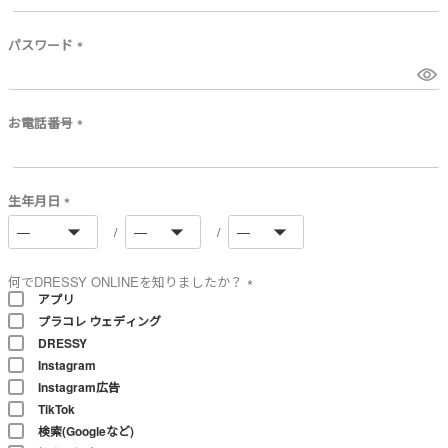
必
須
)
パスワード
(
必
須
)
お電話番号
(
必
須
)
生年月日
(
必
須
)
何でDRESSY ONLINEを知りましたか？
アプリ
(
プラコレ ウェディング
必
須
DRESSY
)
Instagram
Instagram広告
TikTok
検索(Googleなど)