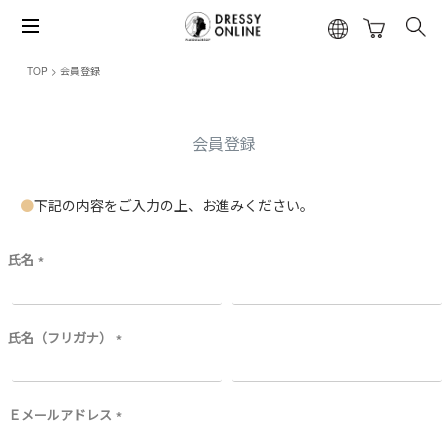
TOP
会員登録
会員登録
下記の内容をご入力の上、お進みください。
氏名
(
必
須
)
氏名（フリガナ）
(
必
須
)
Ｅメールアドレス
(