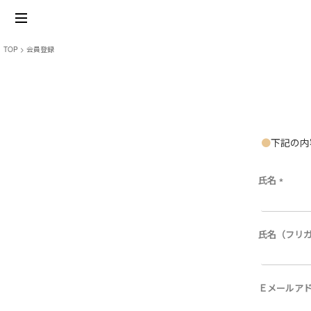
TOP
会員登録
下記の内
氏名
(
必
須
)
氏名（フリ
Ｅメールア