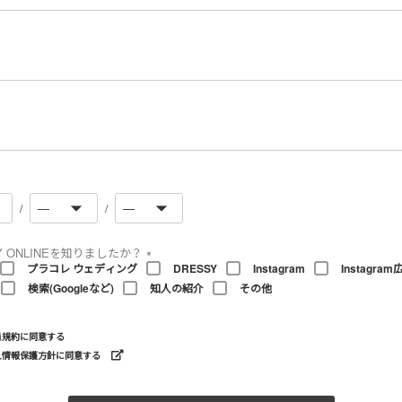
必
須
)
必
須
必
須
Y ONLINEを知りましたか？
プラコレ ウェディング
DRESSY
Instagram
Instagram
(
検索(Googleなど)
知人の紹介
その他
必
須
)
員規約
に同意する
人情報保護方針に同意する