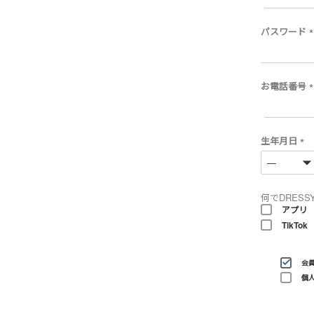
パスワード
(
)
お電話番号
(
)
生年月日
(
必
須
)
何でDRESS
アプリ
TikTok
会
個