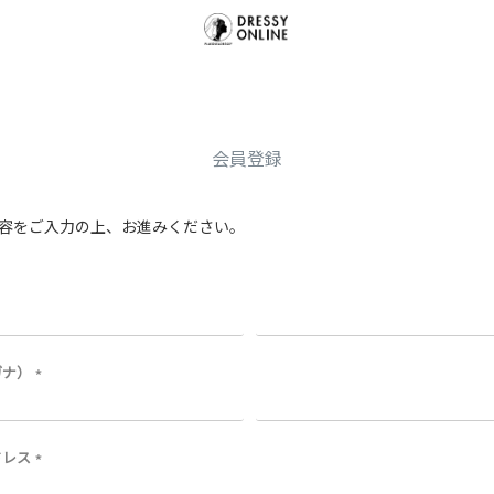
会員登録
容をご入力の上、お進みください。
ガナ）
(
必
須
)
ドレス
(