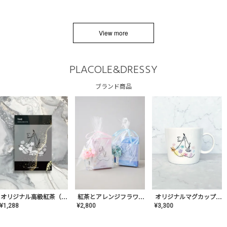
View more
PLACOLE&DRESSY
ブランド商品
オリジナルマグカップ【AT-TW-03】ギフトセット有/プレゼント/内祝い/結婚式/ペア/食器/テーブルウェア/記念日/お返し/特別/高級/おしゃれ
オリジナル高級紅茶（TIME/タイム）【ギフト/プチギフト/プレゼント/内祝い/結婚式/オリジナル配合/高品質/ハーブティー/茶葉/記念日/お返し/手土産/美容/おしゃれ】
紅茶とアレンジフラワーのセット
¥
3,300
¥
1,288
¥
2,800