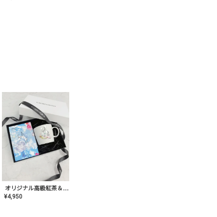
オリジナル高級紅茶＆マグカップ ギフト【AT-GF-02】ギフトセット/プレゼント/内祝い/結婚式/ハーブティー/高品質/マグカップ/食器/記念日/お返し/手土産/美容/おしゃれ
¥
4,950