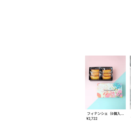
フィナンシェ（6個入り）
¥
2,722