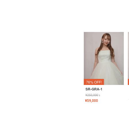
76% OFF!
SR-GRA-1
¥
250,000
↓
¥
59,000