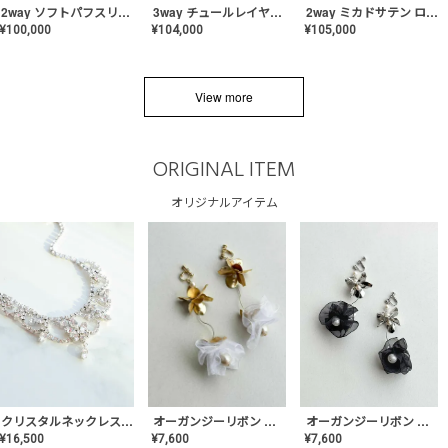
2way ソフトパフスリーブ スレンダードレス〈PD-WDOR-2112〉
3way チュールレイヤーオフショルダー スレンダードレス〈PD-WDOR-2111〉
2way ミカドサテン ロールカラードレス〈PD-WDOR-511〉
¥
100,000
¥
104,000
¥
105,000
View more
ORIGINAL ITEM
オリジナルアイテム
クリスタルネックレス-Lace【MA-CONL-02】
オーガンジーリボン バレリーナイヤリング&ピアス【Black】〈PV-COER-11〉
オーガンジーリボン バレリーナイヤリング&ピアス【White】〈PV-COER-12〉
¥
16,500
¥
7,600
¥
7,600