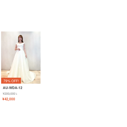
79% OFF!
AU-WDA-12
¥
200,000
↓
¥
42,000