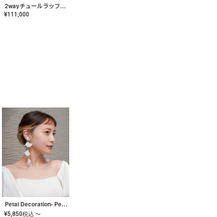
2wayチュールラッフルドレス〈PD-WDOR-341〉
¥
111,000
Petal Decoration- Pearl【JA-COER-3】
¥
5,850
税込
〜