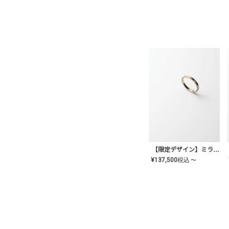
【限定デザイン】ミライ(mill-ai)リング
¥
137,500
税込
〜