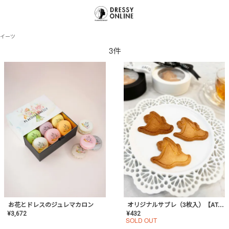
イーツ
3件
お花とドレスのジュレマカロン
オリジナルサブレ（3枚入）【AT-SW-01】ギフトセット有/プチギフト/プレゼント/内祝い/結婚式/お菓子/スイーツ/記念日/お返し/手土産/おしゃれ
¥
3,672
¥
432
SOLD OUT