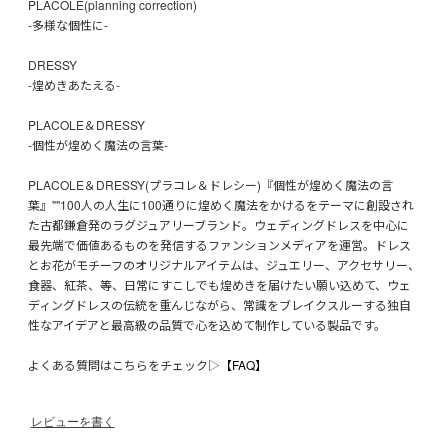
PLACOLE(planning correction)
-多様な個性に-
DRESSY
-煌めきあたえる-
PLACOLE＆DRESSY
-個性が煌めく魔法の言葉-
PLACOLE＆DRESSY(プラコレ＆ドレシー)『個性が煌めく魔法の言
葉』""100人の人生に100通りに煌めく魔法をかけるをテーマに創設され
た古都鎌倉発のラグジュアリーブランド。ウェディングドレスを中心に
最先端で価値あるものを発信するファンションメディアを運営。ドレス
とお花がモチーフのオリジナルアイテムは、ジュエリー、アクセサリー、
食器、紅茶、等、日常にすこしでも煌めきを届けたい願い込めて、ウェ
ディングドレスの伝統を重んじながら、常識をブレイクスルーする独自
性なアイデアと最高級の品質で心を込めて制作している製品です。
よくある質問はこちらをチェック▷
【FAQ】
レビューを書く