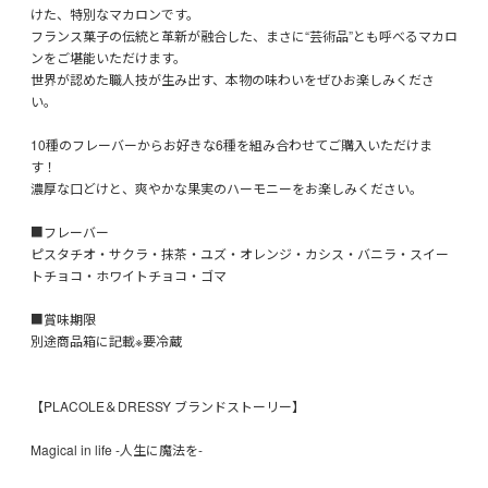
けた、特別なマカロンです。
フランス菓子の伝統と革新が融合した、まさに“芸術品”とも呼べるマカロ
ンをご堪能いただけます。
世界が認めた職人技が生み出す、本物の味わいをぜひお楽しみくださ
い。
10種のフレーバーからお好きな6種を組み合わせてご購入いただけま
す！
濃厚な口どけと、爽やかな果実のハーモニーをお楽しみください。
■フレーバー
ピスタチオ・サクラ・抹茶・ユズ・オレンジ・カシス・バニラ・スイー
トチョコ・ホワイトチョコ・ゴマ
■賞味期限
別途商品箱に記載※要冷蔵
【PLACOLE＆DRESSY ブランドストーリー】
Magical in life -人生に魔法を-