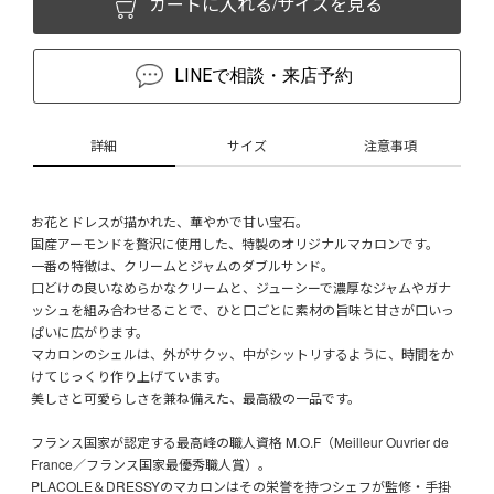
カートに入れる/サイズを見る
LINEで相談・来店予約
詳細
サイズ
注意事項
お花とドレスが描かれた、華やかで甘い宝石。
国産アーモンドを贅沢に使用した、特製のオリジナルマカロンです。
一番の特徴は、クリームとジャムのダブルサンド。
口どけの良いなめらかなクリームと、ジューシーで濃厚なジャムやガナ
ッシュを組み合わせることで、ひと口ごとに素材の旨味と甘さが口いっ
ぱいに広がります。
マカロンのシェルは、外がサクッ、中がシットリするように、時間をか
けてじっくり作り上げています。
美しさと可愛らしさを兼ね備えた、最高級の一品です。
フランス国家が認定する最高峰の職人資格 M.O.F（Meilleur Ouvrier de
France／フランス国家最優秀職人賞）。
PLACOLE＆DRESSYのマカロンはその栄誉を持つシェフが監修・手掛