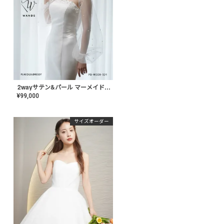
2wayサテン&パール マーメイドドレス〈PD-WDOR-321〉
¥
99,000
サイズオーダー