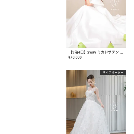
【3泊4日】2way ミカドサテン ロールカラードレス〈PD-WDOR-511〉
¥
70,000
サイズオーダー