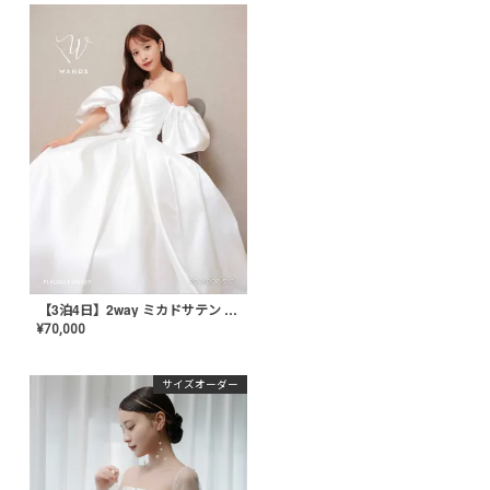
【3泊4日】2way ミカドサテン パフスリーブドレス〈PD-WDOR-512〉
¥
70,000
サイズオーダー