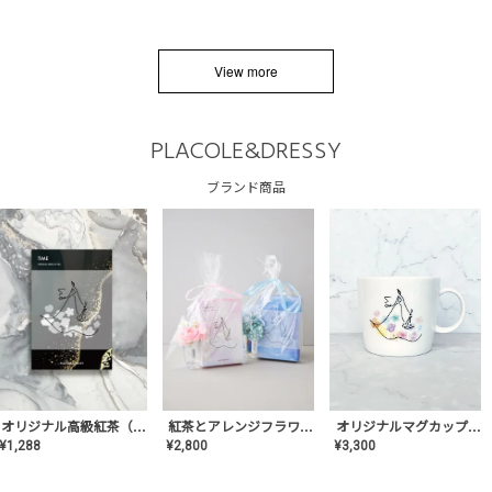
View more
PLACOLE&DRESSY
ブランド商品
オリジナルマグカップ【AT-TW-03】ギフトセット有/プレゼント/内祝い/結婚式/ペア/食器/テーブルウェア/記念日/お返し/特別/高級/おしゃれ
オリジナル高級紅茶（TIME/タイム）【ギフト/プチギフト/プレゼント/内祝い/結婚式/オリジナル配合/高品質/ハーブティー/茶葉/記念日/お返し/手土産/美容/おしゃれ】
紅茶とアレンジフラワーのセット
¥
3,300
¥
1,288
¥
2,800