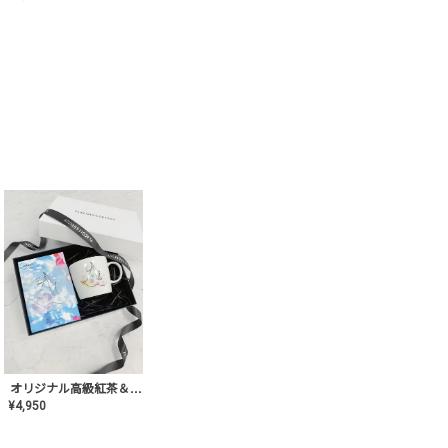
オリジナル高級紅茶＆マグカップ ギフト【AT-GF-02】ギフトセット/プレゼント/内祝い/結婚式/ハーブティー/高品質/マグカップ/食器/記念日/お返し/手土産/美容/おしゃれ
¥
4,950