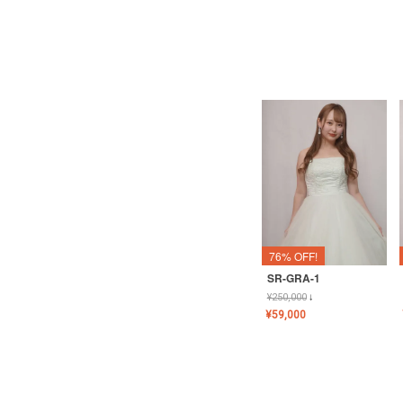
76% OFF!
SR-GRA-1
¥
250,000
↓
¥
59,000