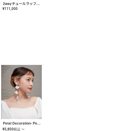
2wayチュールラッフルドレス〈PD-WDOR-341〉
¥
111,000
Petal Decoration- Pearl【JA-COER-3】
¥
5,850
税込
〜