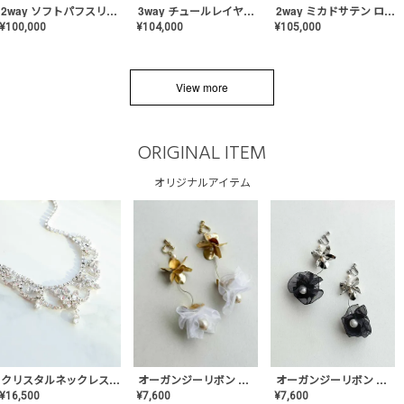
2way ソフトパフスリーブ スレンダードレス〈PD-WDOR-2112〉
3way チュールレイヤーオフショルダー スレンダードレス〈PD-WDOR-2111〉
2way ミカドサテン ロールカラードレス〈PD-WDOR-511〉
¥
100,000
¥
104,000
¥
105,000
View more
ORIGINAL ITEM
オリジナルアイテム
クリスタルネックレス-Lace【MA-CONL-02】
オーガンジーリボン バレリーナイヤリング&ピアス【Black】〈PV-COER-11〉
オーガンジーリボン バレリーナイヤリング&ピアス【White】〈PV-COER-12〉
¥
16,500
¥
7,600
¥
7,600