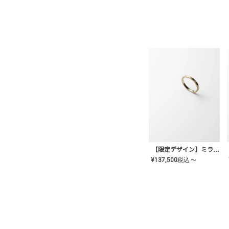
【限定デザイン】ミライ(mill-ai)リング
¥
137,500
税込
〜