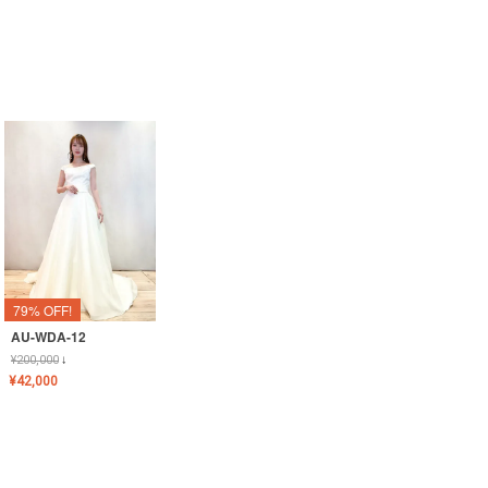
79% OFF!
AU-WDA-12
¥
200,000
↓
¥
42,000