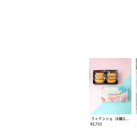
フィナンシェ（6個入り）
¥
2,722