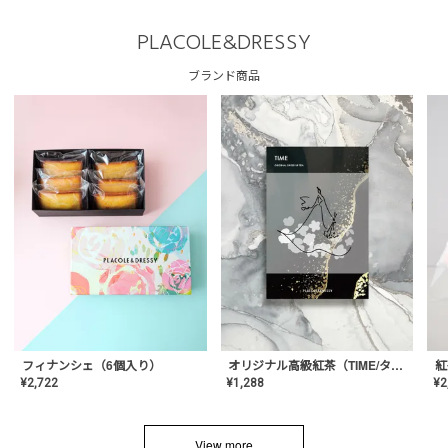
PLACOLE&DRESSY
ブランド商品
フィナンシェ（6個入り）
オリジナル高級紅茶（TIME/タイム）【ギフト/プチギフト/プレゼント/内祝い/結婚式/オリジナル配合/高品質/ハーブティー/茶葉/記念日/お返し/手土産/美容/おしゃれ】
紅
¥
2,722
¥
1,288
¥
2
View more