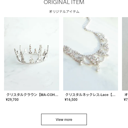
ORIGINAL ITEM
オリジナルアイテム
クリスタルネックレス-Lace【MA-CONL-02】
クリスタルクラウン【MA-COHD-01】韓国風クラウン/ウェディングクラウン/ティアラ
¥
16,500
¥
29,700
¥
7
View more