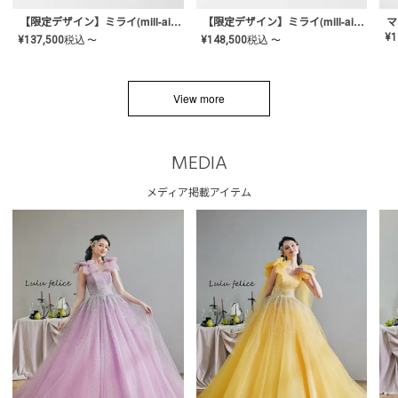
【限定デザイン】ミライ(mill-ai)リング
【限定デザイン】ミライ(mill-ai)リング
マ
¥
1
¥
137,500
税込
¥
148,500
税込
〜
〜
View more
MEDIA
メディア掲載アイテム