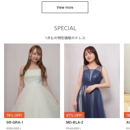
View more
SPECIAL
1点もの特別価格のドレス
76% OFF!
67% OFF!
7
SR-GRA-1
MD-BLA-2
A
¥
250,000
↓
¥
150,000
↓
¥
1