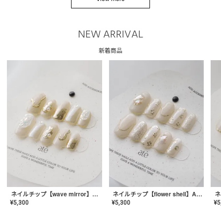
NEW ARRIVAL
新着商品
ネイルチップ【wave mirror】AE-CONA-04
ネイルチップ【flower shell】AE-CONA-03
¥
5,300
¥
5,300
¥
5