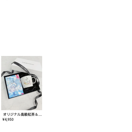
オリジナル高級紅茶＆マグカップ ギフト【AT-GF-02】ギフトセット/プレゼント/内祝い/結婚式/ハーブティー/高品質/マグカップ/食器/記念日/お返し/手土産/美容/おしゃれ
¥
4,950