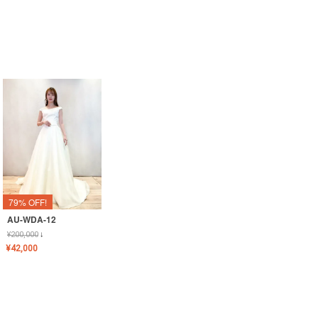
79% OFF!
AU-WDA-12
¥
200,000
↓
¥
42,000