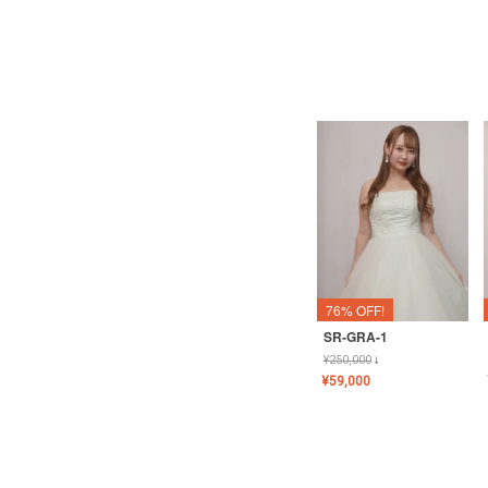
76% OFF!
SR-GRA-1
¥
250,000
↓
¥
59,000