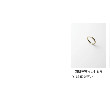
【限定デザイン】ミライ(mill-ai)リング
¥
137,500
税込
〜