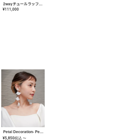
2wayチュールラッフルドレス〈PD-WDOR-341〉
¥
111,000
Petal Decoration- Pearl【JA-COER-3】
¥
5,850
税込
〜