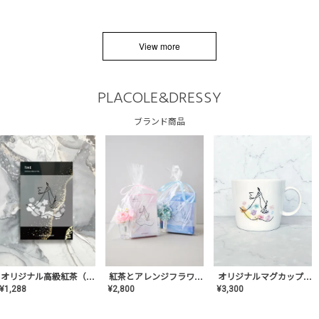
View more
PLACOLE&DRESSY
ブランド商品
オリジナルマグカップ【AT-TW-03】ギフトセット有/プレゼント/内祝い/結婚式/ペア/食器/テーブルウェア/記念日/お返し/特別/高級/おしゃれ
オリジナル高級紅茶（TIME/タイム）【ギフト/プチギフト/プレゼント/内祝い/結婚式/オリジナル配合/高品質/ハーブティー/茶葉/記念日/お返し/手土産/美容/おしゃれ】
紅茶とアレンジフラワーのセット
¥
3,300
¥
1,288
¥
2,800