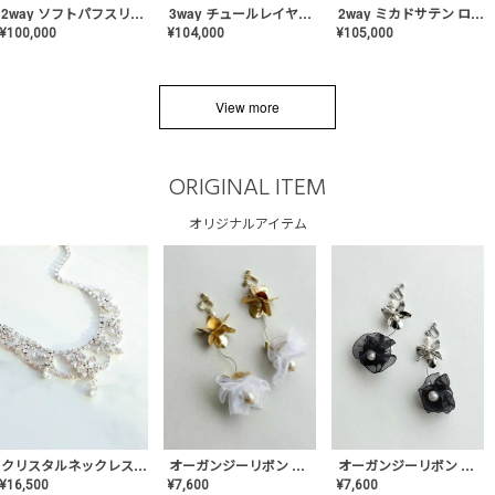
2way ソフトパフスリーブ スレンダードレス〈PD-WDOR-2112〉
3way チュールレイヤーオフショルダー スレンダードレス〈PD-WDOR-2111〉
2way ミカドサテン ロールカラードレス〈PD-WDOR-511〉
¥
100,000
¥
104,000
¥
105,000
View more
ORIGINAL ITEM
オリジナルアイテム
クリスタルネックレス-Lace【MA-CONL-02】
オーガンジーリボン バレリーナイヤリング&ピアス【Black】〈PV-COER-11〉
オーガンジーリボン バレリーナイヤリング&ピアス【White】〈PV-COER-12〉
¥
16,500
¥
7,600
¥
7,600