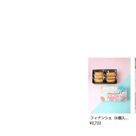
フィナンシェ（6個入り）
¥
2,722