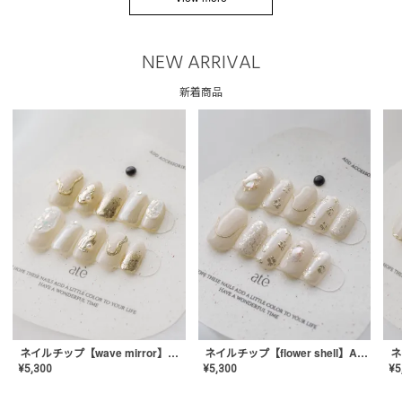
NEW ARRIVAL
新着商品
ネイルチップ【wave mirror】AE-CONA-04
ネイルチップ【flower shell】AE-CONA-03
¥
5,300
¥
5,300
¥
5