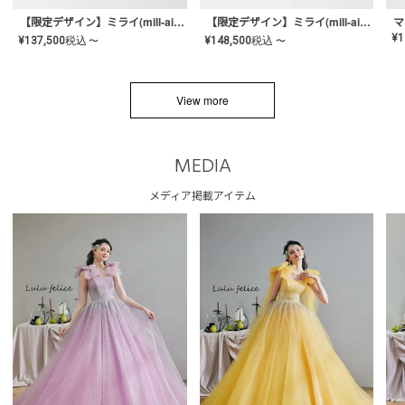
【限定デザイン】ミライ(mill-ai)リング
【限定デザイン】ミライ(mill-ai)リング
マ
¥
1
¥
137,500
税込
¥
148,500
税込
〜
〜
View more
MEDIA
メディア掲載アイテム