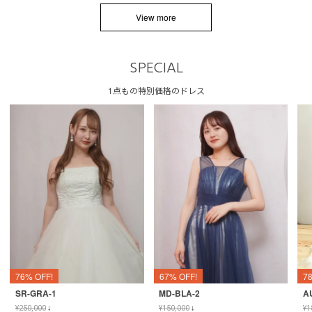
View more
SPECIAL
1点もの特別価格のドレス
76% OFF!
67% OFF!
7
SR-GRA-1
MD-BLA-2
A
¥
250,000
↓
¥
150,000
↓
¥
1