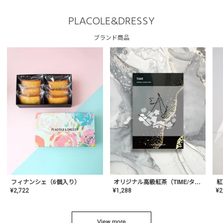
PLACOLE&DRESSY
ブランド商品
フィナンシェ（6個入り）
オリジナル高級紅茶（TIME/タイム）【ギフト/プチギフト/プレゼント/内祝い/結婚式/オリジナル配合/高品質/ハーブティー/茶葉/記念日/お返し/手土産/美容/おしゃれ】
紅
¥
2,722
¥
1,288
¥
2
View more