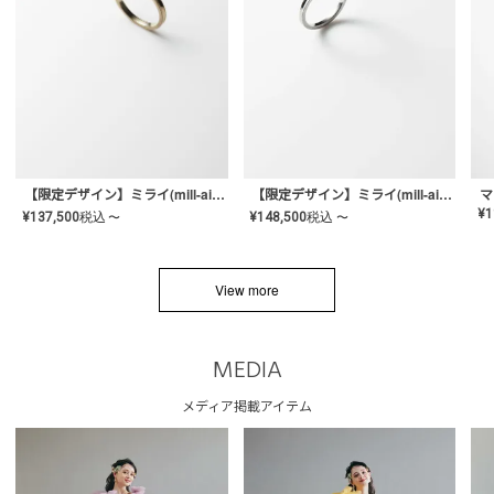
【限定デザイン】ミライ(mill-ai)リング
【限定デザイン】ミライ(mill-ai)リング
マ
¥
1
¥
137,500
税込
¥
148,500
税込
〜
〜
View more
MEDIA
メディア掲載アイテム