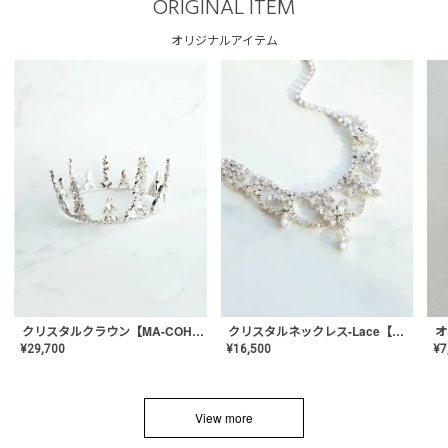
ORIGINAL ITEM
オリジナルアイテム
クリスタルネックレス-Lace【MA-CONL-02】
クリスタルクラウン【MA-COHD-01】韓国風クラウン/ウェディングクラウン/ティアラ
¥
16,500
¥
29,700
¥
7
View more