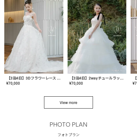
【3泊4日】3Dフラワーレース ドレス〈PD-WDOR-331〉
【3泊4日】2wayチュールラッフルドレス〈PD-WDOR-341RTL〉
¥
70,000
¥
70,000
¥
7
View more
PHOTO PLAN
フォトプラン