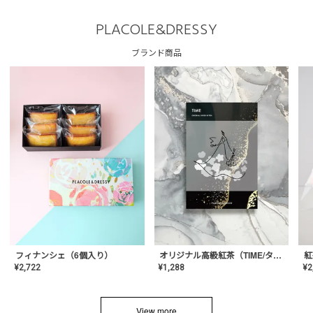
PLACOLE&DRESSY
ブランド商品
フィナンシェ（6個入り）
オリジナル高級紅茶（TIME/タイム）【ギフト/プチギフト/プレゼント/内祝い/結婚式/オリジナル配合/高品質/ハーブティー/茶葉/記念日/お返し/手土産/美容/おしゃれ】
紅
¥
2,722
¥
1,288
¥
2
View more