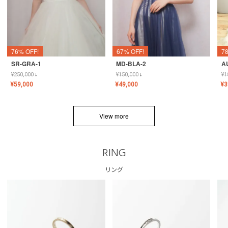
76% OFF!
67% OFF!
7
SR-GRA-1
MD-BLA-2
A
¥
250,000
↓
¥
150,000
↓
¥
1
¥
59,000
¥
49,000
¥
3
View more
RING
リング