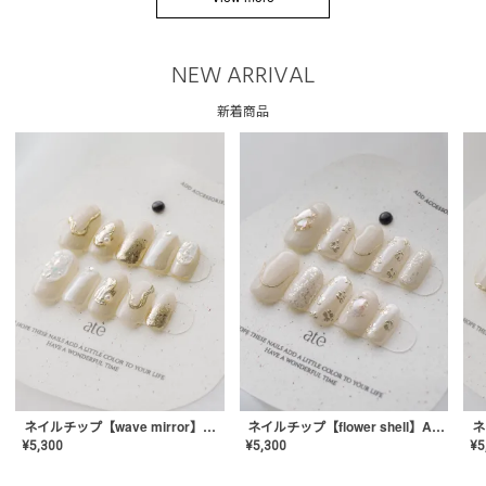
NEW ARRIVAL
新着商品
ネイルチップ【wave mirror】AE-CONA-04
ネイルチップ【flower shell】AE-CONA-03
¥
5,300
¥
5,300
¥
5