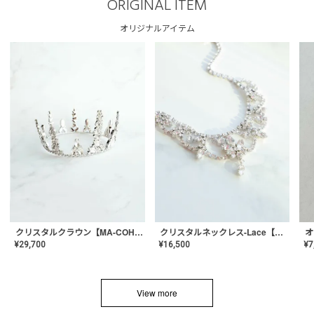
ORIGINAL ITEM
オリジナルアイテム
クリスタルネックレス-Lace【MA-CONL-02】
クリスタルクラウン【MA-COHD-01】韓国風クラウン/ウェディングクラウン/ティアラ
¥
16,500
¥
29,700
¥
7
View more