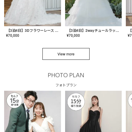
【3泊4日】3Dフラワーレース ドレス〈PD-WDOR-331〉
【3泊4日】2wayチュールラッフルドレス〈PD-WDOR-341RTL〉
¥
70,000
¥
70,000
¥
7
View more
PHOTO PLAN
フォトプラン