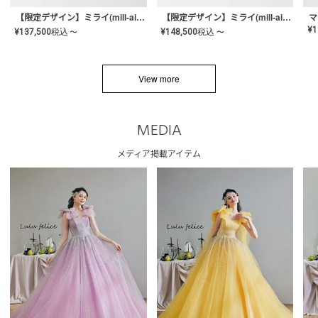
【限定デザイン】ミライ(mill-ai)リング
【限定デザイン】ミライ(mill-ai)リング
マ
¥
1
¥
137,500
税込
¥
148,500
税込
〜
〜
View more
MEDIA
メディア掲載アイテム