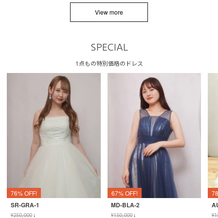
View more
SPECIAL
1点もの特別価格のドレス
76% OFF!
67% OFF!
7
SR-GRA-1
MD-BLA-2
A
¥
250,000
↓
¥
150,000
↓
¥
1