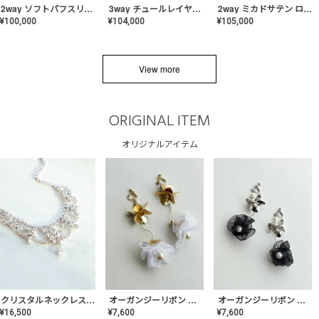
2way ソフトパフスリーブ スレンダードレス〈PD-WDOR-2112〉
3way チュールレイヤーオフショルダー スレンダードレス〈PD-WDOR-2111〉
2way ミカドサテン ロールカラードレス〈PD-WDOR-511〉
¥
100,000
¥
104,000
¥
105,000
View more
ORIGINAL ITEM
オリジナルアイテム
クリスタルネックレス-Lace【MA-CONL-02】
オーガンジーリボン バレリーナイヤリング&ピアス【Black】〈PV-COER-11〉
オーガンジーリボン バレリーナイヤリング&ピアス【White】〈PV-COER-12〉
¥
16,500
¥
7,600
¥
7,600