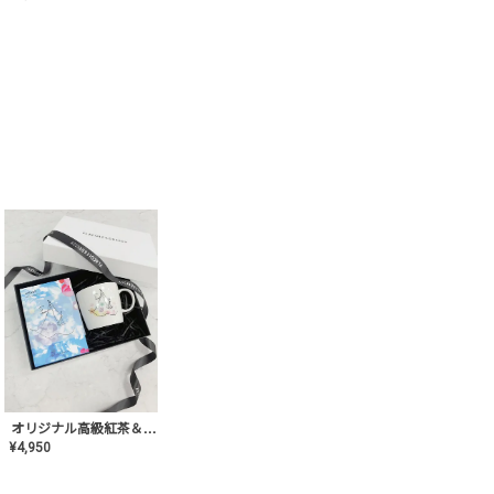
オリジナル高級紅茶＆マグカップ ギフト【AT-GF-02】ギフトセット/プレゼント/内祝い/結婚式/ハーブティー/高品質/マグカップ/食器/記念日/お返し/手土産/美容/おしゃれ
¥
4,950