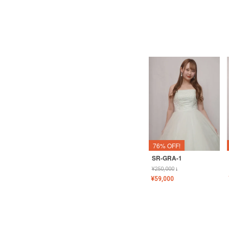
76% OFF!
SR-GRA-1
¥
250,000
↓
¥
59,000