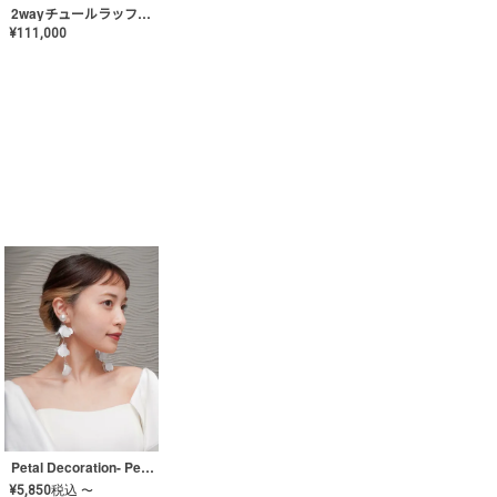
2wayチュールラッフルドレス〈PD-WDOR-341〉
¥
111,000
Petal Decoration- Pearl【JA-COER-3】
¥
5,850
税込
〜