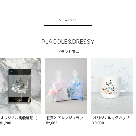
View more
PLACOLE&DRESSY
ブランド商品
オリジナルマグカップ【AT-TW-03】ギフトセット有/プレゼント/内祝い/結婚式/ペア/食器/テーブルウェア/記念日/お返し/特別/高級/おしゃれ
オリジナル高級紅茶（TIME/タイム）【ギフト/プチギフト/プレゼント/内祝い/結婚式/オリジナル配合/高品質/ハーブティー/茶葉/記念日/お返し/手土産/美容/おしゃれ】
紅茶とアレンジフラワーのセット
¥
3,300
¥
1,288
¥
2,800