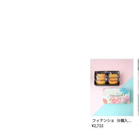
フィナンシェ（6個入り）
¥
2,722