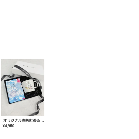
オリジナル高級紅茶＆マグカップ ギフト【AT-GF-02】ギフトセット/プレゼント/内祝い/結婚式/ハーブティー/高品質/マグカップ/食器/記念日/お返し/手土産/美容/おしゃれ
¥
4,950