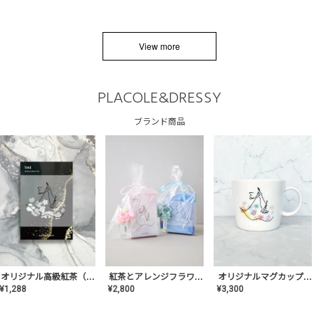
View more
PLACOLE&DRESSY
ブランド商品
オリジナルマグカップ【AT-TW-03】ギフトセット有/プレゼント/内祝い/結婚式/ペア/食器/テーブルウェア/記念日/お返し/特別/高級/おしゃれ
オリジナル高級紅茶（TIME/タイム）【ギフト/プチギフト/プレゼント/内祝い/結婚式/オリジナル配合/高品質/ハーブティー/茶葉/記念日/お返し/手土産/美容/おしゃれ】
紅茶とアレンジフラワーのセット
¥
3,300
¥
1,288
¥
2,800