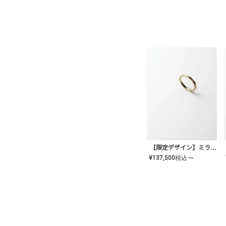
【限定デザイン】ミライ(mill-ai)リング
¥
137,500
税込
〜