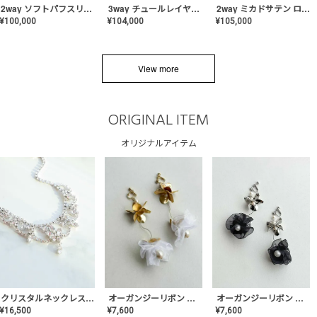
2way ソフトパフスリーブ スレンダードレス〈PD-WDOR-2112〉
3way チュールレイヤーオフショルダー スレンダードレス〈PD-WDOR-2111〉
2way ミカドサテン ロールカラードレス〈PD-WDOR-511〉
¥
100,000
¥
104,000
¥
105,000
View more
ORIGINAL ITEM
オリジナルアイテム
クリスタルネックレス-Lace【MA-CONL-02】
オーガンジーリボン バレリーナイヤリング&ピアス【Black】〈PV-COER-11〉
オーガンジーリボン バレリーナイヤリング&ピアス【White】〈PV-COER-12〉
¥
16,500
¥
7,600
¥
7,600