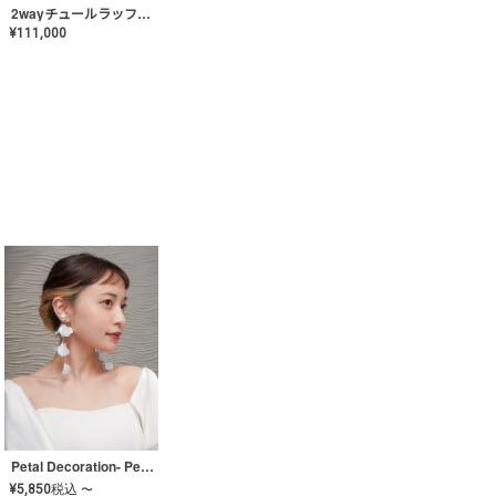
2wayチュールラッフルドレス〈PD-WDOR-341〉
¥
111,000
Petal Decoration- Pearl【JA-COER-3】
¥
5,850
税込
〜