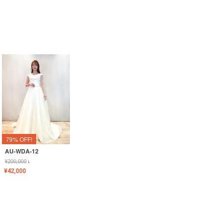
79% OFF!
AU-WDA-12
¥
200,000
↓
¥
42,000