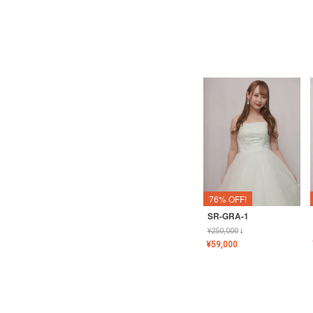
76% OFF!
SR-GRA-1
¥
250,000
↓
¥
59,000