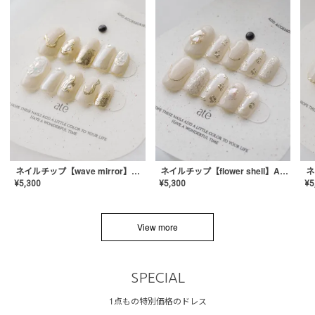
ネイルチップ【wave mirror】AE-CONA-04
ネイルチップ【flower shell】AE-CONA-03
¥
5,300
¥
5,300
¥
5
View more
SPECIAL
1点もの特別価格のドレス