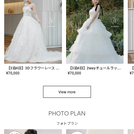
【3泊4日】3Dフラワーレース ドレス〈PD-WDOR-331〉
【3泊4日】2wayチュールラッフルドレス〈PD-WDOR-341RTL〉
¥
70,000
¥
70,000
¥
7
View more
PHOTO PLAN
フォトプラン