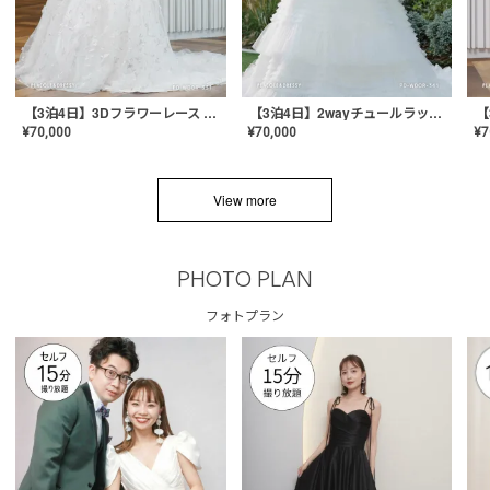
【3泊4日】3Dフラワーレース ドレス〈PD-WDOR-331〉
【3泊4日】2wayチュールラッフルドレス〈PD-WDOR-341RTL〉
¥
70,000
¥
70,000
¥
7
View more
PHOTO PLAN
フォトプラン