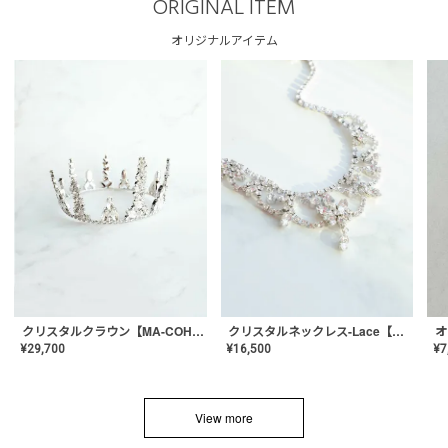
ORIGINAL ITEM
オリジナルアイテム
クリスタルネックレス-Lace【MA-CONL-02】
クリスタルクラウン【MA-COHD-01】韓国風クラウン/ウェディングクラウン/ティアラ
¥
16,500
¥
29,700
¥
7
View more