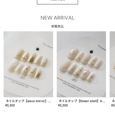
NEW ARRIVAL
新着商品
ネイルチップ【wave mirror】AE-CONA-04
ネイルチップ【flower shell】AE-CONA-03
¥
5,300
¥
5,300
¥
5