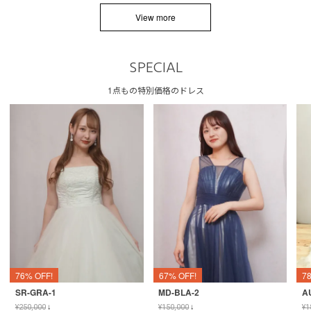
View more
SPECIAL
1点もの特別価格のドレス
76% OFF!
67% OFF!
7
SR-GRA-1
MD-BLA-2
A
¥
250,000
↓
¥
150,000
↓
¥
1