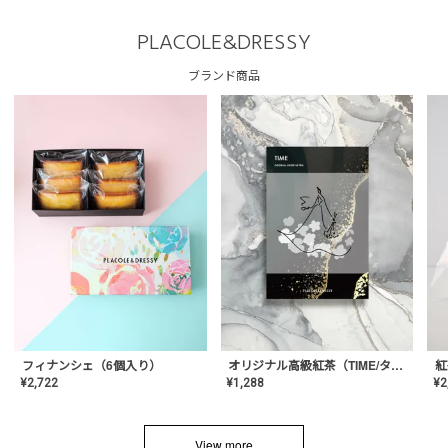
PLACOLE&DRESSY
ブランド商品
フィナンシェ（6個入り）
オリジナル高級紅茶（TIME/タイム）【ギフト/プチギフト/プレゼント/内祝い/結婚式/オリジナル配合/高品質/ハーブティー/茶葉/記念日/お返し/手土産/美容/おしゃれ】
紅
¥
2,722
¥
1,288
¥
2
View more