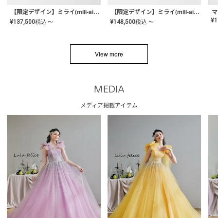
【限定デザイン】ミライ(mill-ai)リング
【限定デザイン】ミライ(mill-ai)リング
マ
¥
1
¥
137,500
税込
¥
148,500
税込
〜
〜
View more
MEDIA
メディア掲載アイテム