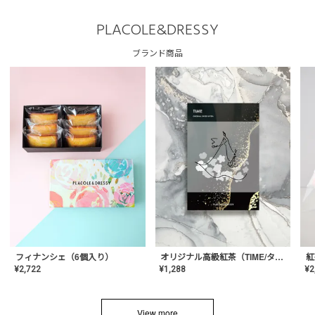
PLACOLE&DRESSY
ブランド商品
フィナンシェ（6個入り）
オリジナル高級紅茶（TIME/タイム）【ギフト/プチギフト/プレゼント/内祝い/結婚式/オリジナル配合/高品質/ハーブティー/茶葉/記念日/お返し/手土産/美容/おしゃれ】
紅
¥
2,722
¥
1,288
¥
2
View more