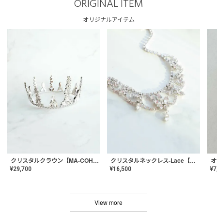
ORIGINAL ITEM
オリジナルアイテム
クリスタルネックレス-Lace【MA-CONL-02】
クリスタルクラウン【MA-COHD-01】韓国風クラウン/ウェディングクラウン/ティアラ
¥
16,500
¥
29,700
¥
7
View more