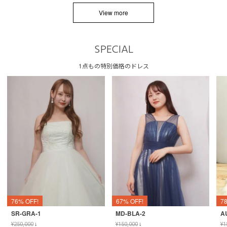
View more
SPECIAL
1点もの特別価格のドレス
76% OFF!
67% OFF!
7
SR-GRA-1
MD-BLA-2
A
¥
250,000
↓
¥
150,000
↓
¥
1