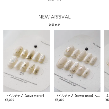
NEW ARRIVAL
新着商品
ネイルチップ【wave mirror】AE-CONA-04
ネイルチップ【flower shell】AE-CONA-03
¥
5,300
¥
5,300
¥
5