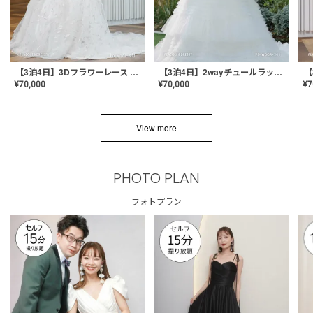
【3泊4日】3Dフラワーレース ドレス〈PD-WDOR-331〉
【3泊4日】2wayチュールラッフルドレス〈PD-WDOR-341RTL〉
¥
70,000
¥
70,000
¥
7
View more
PHOTO PLAN
フォトプラン