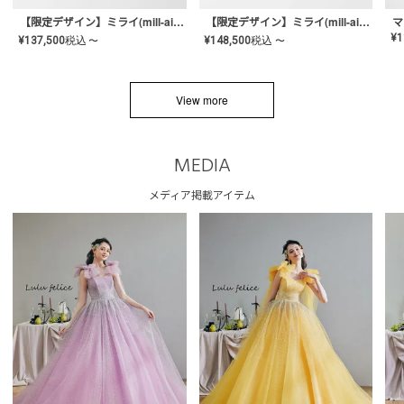
【限定デザイン】ミライ(mill-ai)リング
【限定デザイン】ミライ(mill-ai)リング
マ
¥
1
¥
137,500
税込
¥
148,500
税込
〜
〜
View more
MEDIA
メディア掲載アイテム