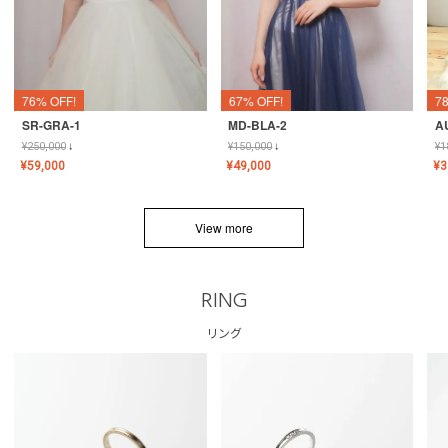
76% OFF!
67% OFF!
7
SR-GRA-1
MD-BLA-2
A
¥
250,000
↓
¥
150,000
↓
¥
1
¥
59,000
¥
49,000
¥
3
View more
RING
リング