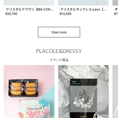
クリスタルネックレス-Lace【MA-CONL-02】
クリスタルクラウン【MA-COHD-01】韓国風クラウン/ウェディングクラウン/ティアラ
¥
16,500
¥
29,700
¥
7
View more
PLACOLE&DRESSY
ブランド商品