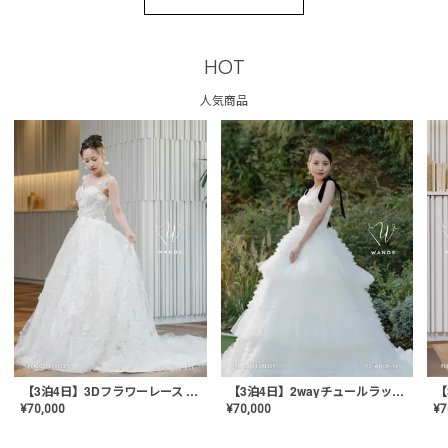
HOT
人気商品
【3泊4日】3Dフラワーレース ドレス〈PD-WDOR-331〉
【3泊4日】2wayチュールラッフルドレス〈PD-WDOR-341RTL〉
¥
70,000
¥
70,000
¥
7