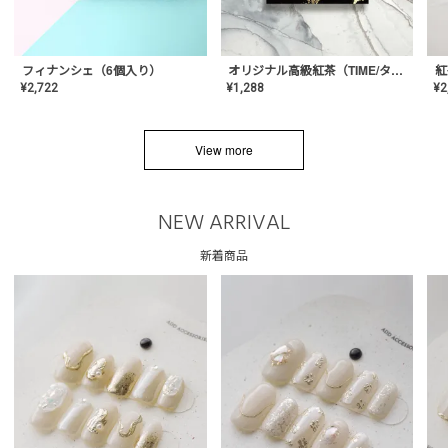
フィナンシェ（6個入り）
オリジナル高級紅茶（TIME/タイム）【ギフト/プチギフト/プレゼント/内祝い/結婚式/オリジナル配合/高品質/ハーブティー/茶葉/記念日/お返し/手土産/美容/おしゃれ】
紅
¥
2,722
¥
1,288
¥
2
View more
NEW ARRIVAL
新着商品