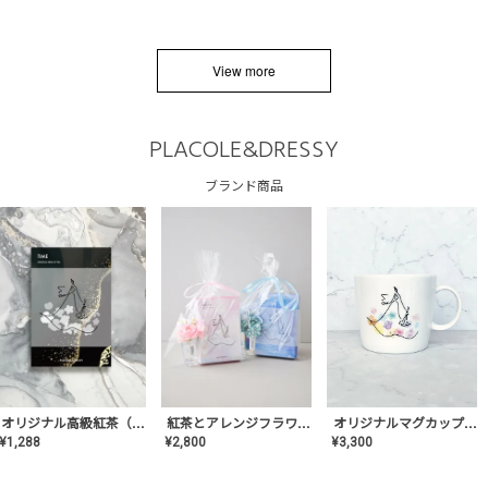
View more
PLACOLE&DRESSY
ブランド商品
オリジナルマグカップ【AT-TW-03】ギフトセット有/プレゼント/内祝い/結婚式/ペア/食器/テーブルウェア/記念日/お返し/特別/高級/おしゃれ
オリジナル高級紅茶（TIME/タイム）【ギフト/プチギフト/プレゼント/内祝い/結婚式/オリジナル配合/高品質/ハーブティー/茶葉/記念日/お返し/手土産/美容/おしゃれ】
紅茶とアレンジフラワーのセット
¥
3,300
¥
1,288
¥
2,800