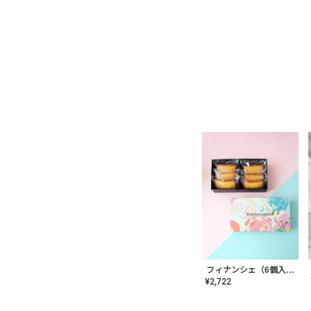
フィナンシェ（6個入り）
¥
2,722