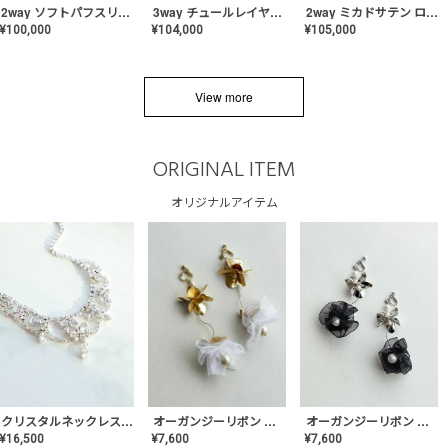
2way ソフトパフスリーブ スレンダードレス〈PD-WDOR-2112〉
3way チュールレイヤーオフショルダー スレンダードレス〈PD-WDOR-2111〉
2way ミカドサテン ロールカラードレス〈PD-WDOR-511〉
¥
100,000
¥
104,000
¥
105,000
View more
ORIGINAL ITEM
オリジナルアイテム
クリスタルネックレス-Lace【MA-CONL-02】
オーガンジーリボン バレリーナイヤリング&ピアス【Black】〈PV-COER-11〉
オーガンジーリボン バレリーナイヤリング&ピアス【White】〈PV-COER-12〉
¥
16,500
¥
7,600
¥
7,600