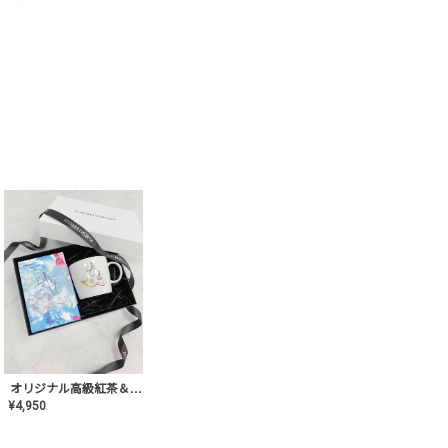
オリジナル高級紅茶＆マグカップ ギフト【AT-GF-02】ギフトセット/プレゼント/内祝い/結婚式/ハーブティー/高品質/マグカップ/食器/記念日/お返し/手土産/美容/おしゃれ
¥
4,950