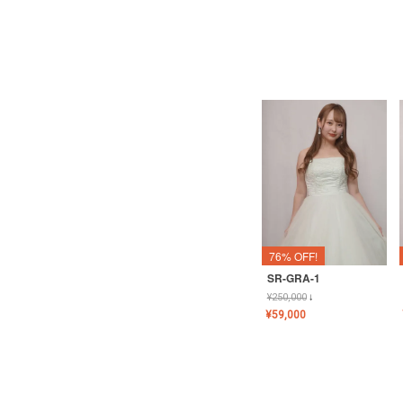
76% OFF!
SR-GRA-1
¥
250,000
↓
¥
59,000