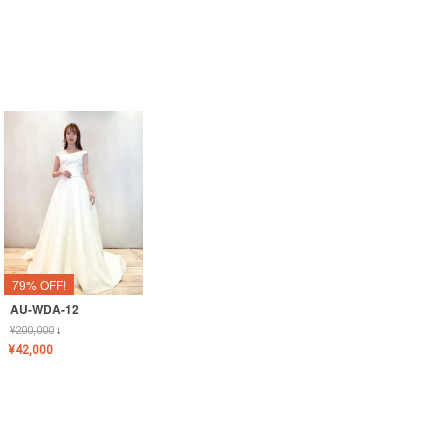
79% OFF!
AU-WDA-12
¥
200,000
↓
¥
42,000