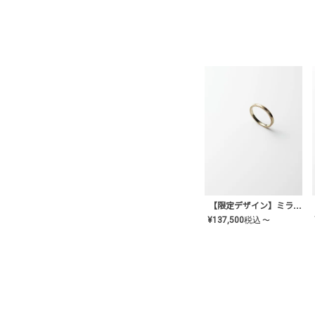
【限定デザイン】ミライ(mill-ai)リング
¥
137,500
税込
〜