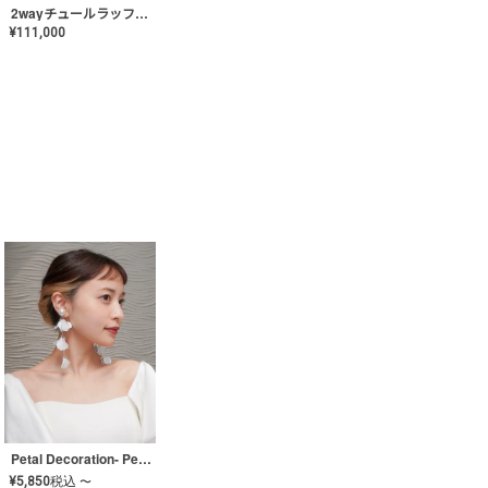
2wayチュールラッフルドレス〈PD-WDOR-341〉
¥
111,000
Petal Decoration- Pearl【JA-COER-3】
¥
5,850
税込
〜