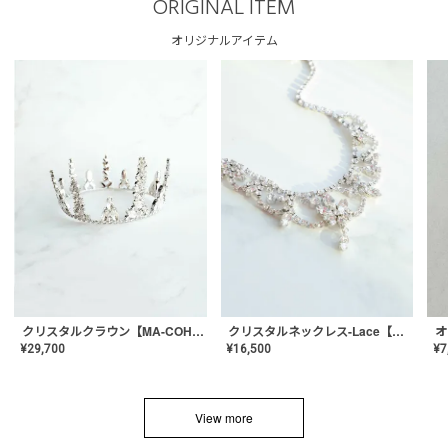
ORIGINAL ITEM
オリジナルアイテム
クリスタルネックレス-Lace【MA-CONL-02】
クリスタルクラウン【MA-COHD-01】韓国風クラウン/ウェディングクラウン/ティアラ
¥
16,500
¥
29,700
¥
7
View more