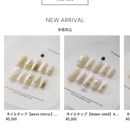
NEW ARRIVAL
新着商品
ネイルチップ【wave mirror】AE-CONA-04
ネイルチップ【flower shell】AE-CONA-03
¥
5,300
¥
5,300
¥
5