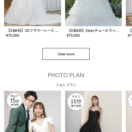
【3泊4日】3Dフラワーレース ドレス〈PD-WDOR-331〉
【3泊4日】2wayチュールラッフルドレス〈PD-WDOR-341RTL〉
¥
70,000
¥
70,000
¥
7
View more
PHOTO PLAN
フォトプラン