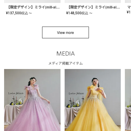
【限定デザイン】ミライ(mill-ai)リング
【限定デザイン】ミライ(mill-ai)リング
マ
¥
1
¥
137,500
税込
¥
148,500
税込
〜
〜
View more
MEDIA
メディア掲載アイテム