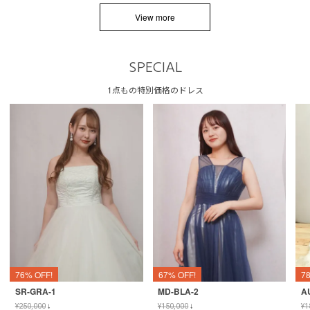
View more
SPECIAL
1点もの特別価格のドレス
76% OFF!
67% OFF!
7
SR-GRA-1
MD-BLA-2
A
¥
250,000
↓
¥
150,000
↓
¥
1