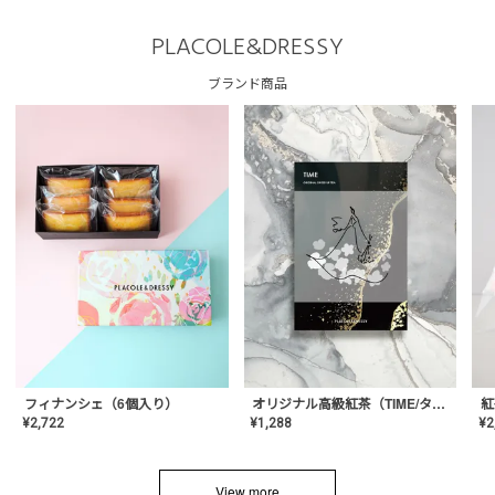
PLACOLE&DRESSY
ブランド商品
フィナンシェ（6個入り）
オリジナル高級紅茶（TIME/タイム）【ギフト/プチギフト/プレゼント/内祝い/結婚式/オリジナル配合/高品質/ハーブティー/茶葉/記念日/お返し/手土産/美容/おしゃれ】
紅
¥
2,722
¥
1,288
¥
2
View more