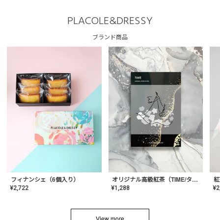
PLACOLE&DRESSY
ブランド商品
フィナンシェ（6個入り）
オリジナル高級紅茶（TIME/タイム）【ギフト/プチギフト/プレゼント/内祝い/結婚式/オリジナル配合/高品質/ハーブティー/茶葉/記念日/お返し/手土産/美容/おしゃれ】
紅
¥
2,722
¥
1,288
¥
2
View more