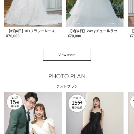
【3泊4日】3Dフラワーレース ドレス〈PD-WDOR-331〉
【3泊4日】2wayチュールラッフルドレス〈PD-WDOR-341RTL〉
¥
70,000
¥
70,000
¥
7
View more
PHOTO PLAN
フォトプラン