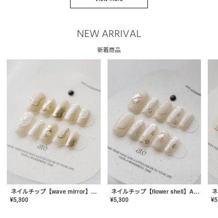
NEW ARRIVAL
新着商品
ネイルチップ【wave mirror】AE-CONA-04
ネイルチップ【flower shell】AE-CONA-03
¥
5,300
¥
5,300
¥
5