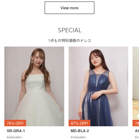
View more
SPECIAL
1点もの特別価格のドレス
76% OFF!
67% OFF!
7
SR-GRA-1
MD-BLA-2
A
¥
250,000
↓
¥
150,000
↓
¥
1