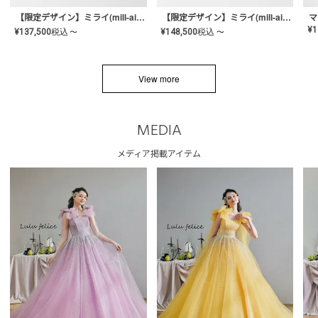
【限定デザイン】ミライ(mill-ai)リング
【限定デザイン】ミライ(mill-ai)リング
マ
¥
1
¥
137,500
税込
¥
148,500
税込
〜
〜
View more
MEDIA
メディア掲載アイテム