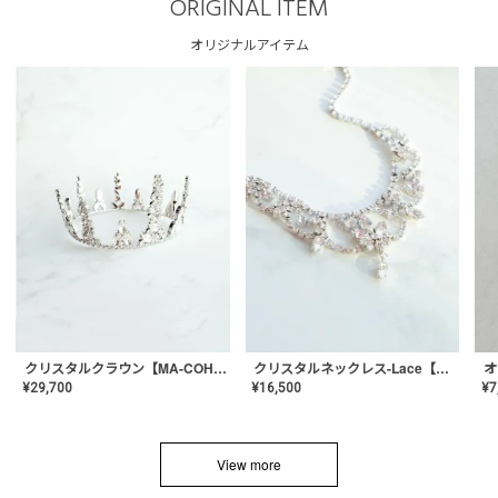
ORIGINAL ITEM
オリジナルアイテム
クリスタルネックレス-Lace【MA-CONL-02】
クリスタルクラウン【MA-COHD-01】韓国風クラウン/ウェディングクラウン/ティアラ
¥
16,500
¥
29,700
¥
7
View more