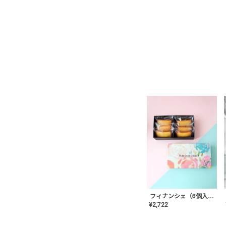
フィナンシェ（6個入り）
¥
2,722