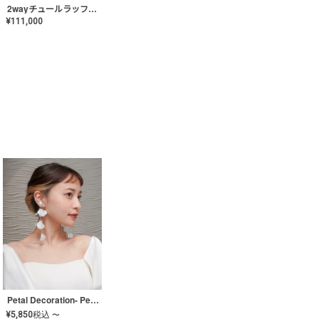
2wayチュールラッフルドレス〈PD-WDOR-341〉
¥
111,000
Petal Decoration- Pearl【JA-COER-3】
¥
5,850
税込
〜