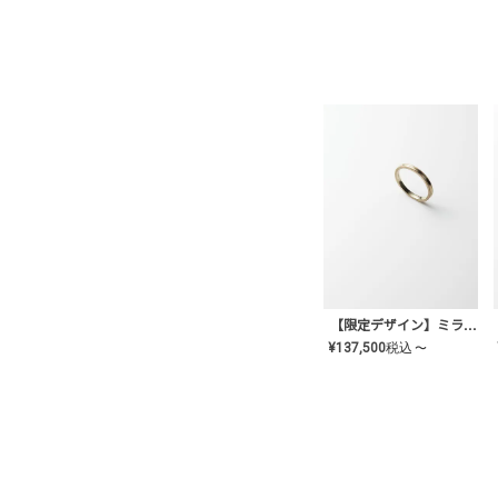
【限定デザイン】ミライ(mill-ai)リング
¥
137,500
税込
〜