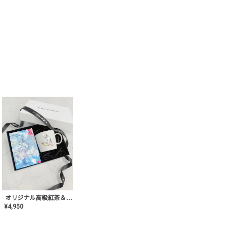
オリジナル高級紅茶＆マグカップ ギフト【AT-GF-02】ギフトセット/プレゼント/内祝い/結婚式/ハーブティー/高品質/マグカップ/食器/記念日/お返し/手土産/美容/おしゃれ
¥
4,950