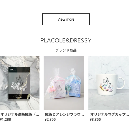
View more
PLACOLE&DRESSY
ブランド商品
オリジナルマグカップ【AT-TW-03】ギフトセット有/プレゼント/内祝い/結婚式/ペア/食器/テーブルウェア/記念日/お返し/特別/高級/おしゃれ
オリジナル高級紅茶（TIME/タイム）【ギフト/プチギフト/プレゼント/内祝い/結婚式/オリジナル配合/高品質/ハーブティー/茶葉/記念日/お返し/手土産/美容/おしゃれ】
紅茶とアレンジフラワーのセット
¥
3,300
¥
1,288
¥
2,800