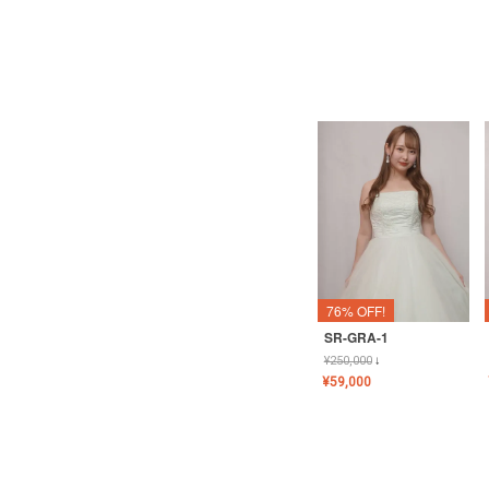
76% OFF!
SR-GRA-1
¥
250,000
↓
¥
59,000