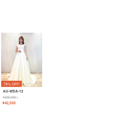
79% OFF!
AU-WDA-12
¥
200,000
↓
¥
42,000