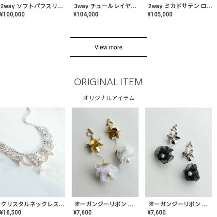
2way ソフトパフスリーブ スレンダードレス〈PD-WDOR-2112〉
3way チュールレイヤーオフショルダー スレンダードレス〈PD-WDOR-2111〉
2way ミカドサテン ロールカラードレス〈PD-WDOR-511〉
¥
100,000
¥
104,000
¥
105,000
View more
ORIGINAL ITEM
オリジナルアイテム
クリスタルネックレス-Lace【MA-CONL-02】
オーガンジーリボン バレリーナイヤリング&ピアス【Black】〈PV-COER-11〉
オーガンジーリボン バレリーナイヤリング&ピアス【White】〈PV-COER-12〉
¥
16,500
¥
7,600
¥
7,600