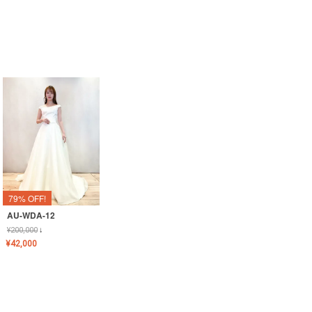
79% OFF!
AU-WDA-12
¥
200,000
↓
¥
42,000