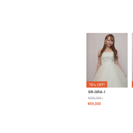
76% OFF!
SR-GRA-1
¥
250,000
↓
¥
59,000