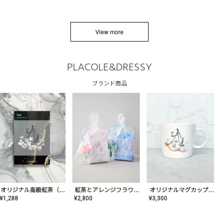
View more
PLACOLE&DRESSY
ブランド商品
オリジナルマグカップ【AT-TW-03】ギフトセット有/プレゼント/内祝い/結婚式/ペア/食器/テーブルウェア/記念日/お返し/特別/高級/おしゃれ
オリジナル高級紅茶（TIME/タイム）【ギフト/プチギフト/プレゼント/内祝い/結婚式/オリジナル配合/高品質/ハーブティー/茶葉/記念日/お返し/手土産/美容/おしゃれ】
紅茶とアレンジフラワーのセット
¥
3,300
¥
1,288
¥
2,800