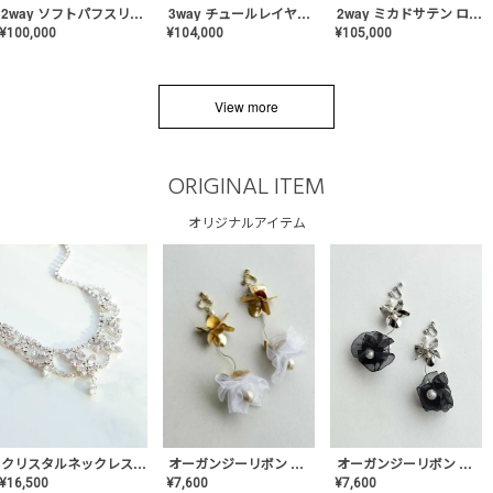
2way ソフトパフスリーブ スレンダードレス〈PD-WDOR-2112〉
3way チュールレイヤーオフショルダー スレンダードレス〈PD-WDOR-2111〉
2way ミカドサテン ロールカラードレス〈PD-WDOR-511〉
¥
100,000
¥
104,000
¥
105,000
View more
ORIGINAL ITEM
オリジナルアイテム
クリスタルネックレス-Lace【MA-CONL-02】
オーガンジーリボン バレリーナイヤリング&ピアス【Black】〈PV-COER-11〉
オーガンジーリボン バレリーナイヤリング&ピアス【White】〈PV-COER-12〉
¥
16,500
¥
7,600
¥
7,600