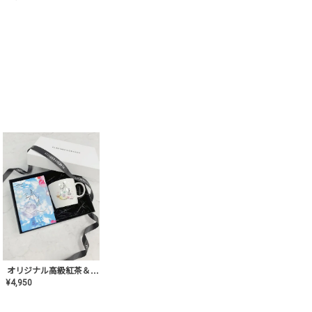
オリジナル高級紅茶＆マグカップ ギフト【AT-GF-02】ギフトセット/プレゼント/内祝い/結婚式/ハーブティー/高品質/マグカップ/食器/記念日/お返し/手土産/美容/おしゃれ
¥
4,950