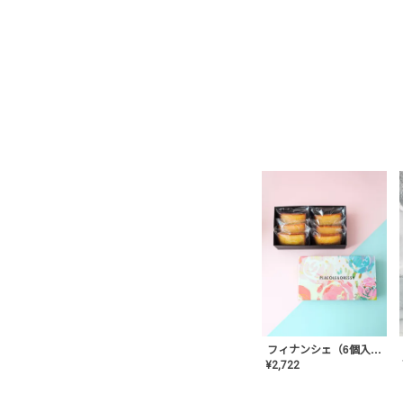
フィナンシェ（6個入り）
¥
2,722