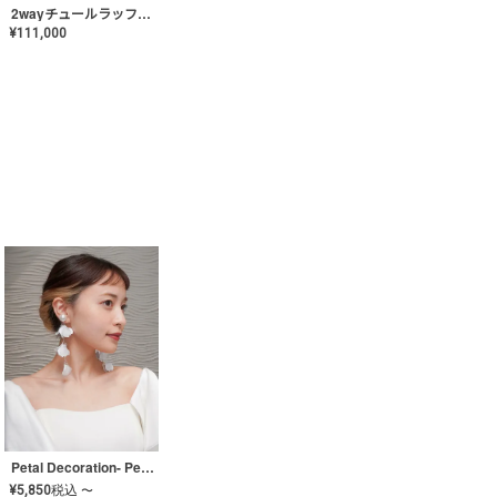
2wayチュールラッフルドレス〈PD-WDOR-341〉
¥
111,000
Petal Decoration- Pearl【JA-COER-3】
¥
5,850
税込
〜