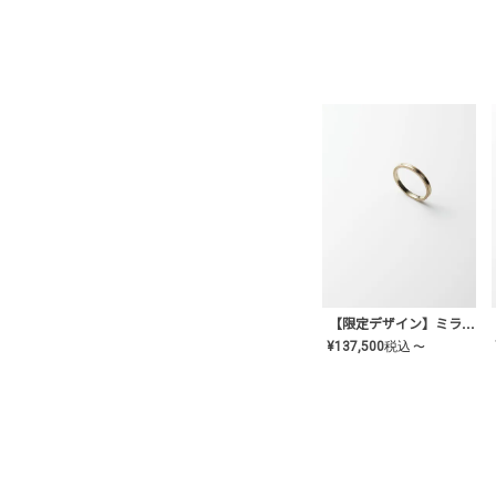
【限定デザイン】ミライ(mill-ai)リング
¥
137,500
税込
〜