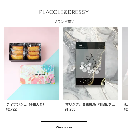
PLACOLE&DRESSY
ブランド商品
フィナンシェ（6個入り）
オリジナル高級紅茶（TIME/タイム）【ギフト/プチギフト/プレゼント/内祝い/結婚式/オリジナル配合/高品質/ハーブティー/茶葉/記念日/お返し/手土産/美容/おしゃれ】
紅
¥
2,722
¥
1,288
¥
2
View more