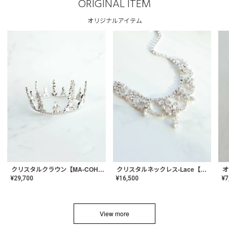
ORIGINAL ITEM
オリジナルアイテム
クリスタルネックレス-Lace【MA-CONL-02】
クリスタルクラウン【MA-COHD-01】韓国風クラウン/ウェディングクラウン/ティアラ
¥
16,500
¥
29,700
¥
7
View more