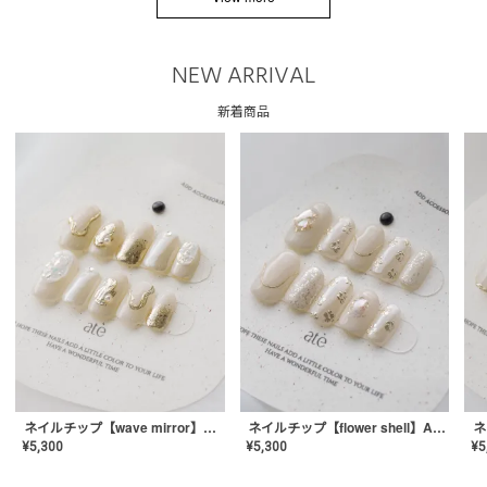
NEW ARRIVAL
新着商品
ネイルチップ【wave mirror】AE-CONA-04
ネイルチップ【flower shell】AE-CONA-03
¥
5,300
¥
5,300
¥
5