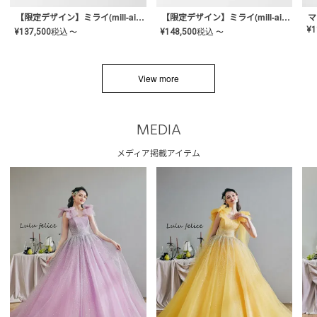
【限定デザイン】ミライ(mill-ai)リング
【限定デザイン】ミライ(mill-ai)リング
マ
¥
1
¥
137,500
税込
¥
148,500
税込
〜
〜
View more
MEDIA
メディア掲載アイテム