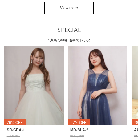
View more
SPECIAL
1点もの特別価格のドレス
76% OFF!
67% OFF!
7
SR-GRA-1
MD-BLA-2
A
¥
250,000
↓
¥
150,000
↓
¥
1