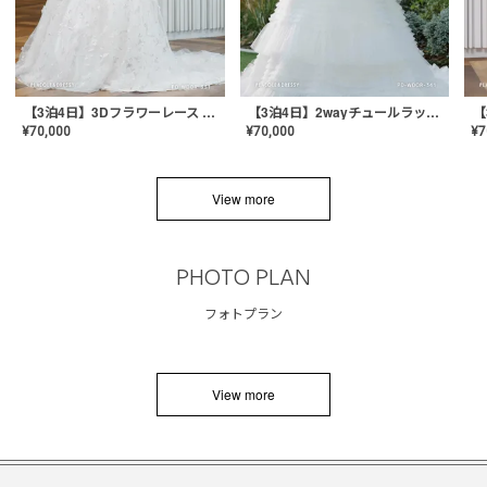
【3泊4日】3Dフラワーレース ドレス〈PD-WDOR-331〉
【3泊4日】2wayチュールラッフルドレス〈PD-WDOR-341RTL〉
¥
70,000
¥
70,000
¥
7
View more
PHOTO PLAN
フォトプラン
View more