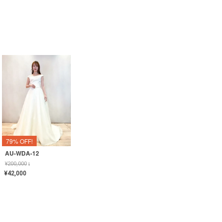
79% OFF!
AU-WDA-12
¥
200,000
↓
¥
42,000