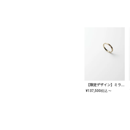
【限定デザイン】ミライ(mill-ai)リング
¥
137,500
税込
〜