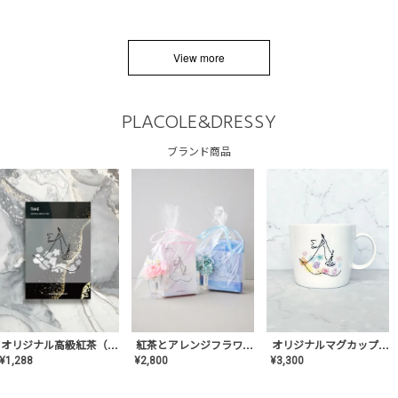
View more
PLACOLE&DRESSY
ブランド商品
オリジナルマグカップ【AT-TW-03】ギフトセット有/プレゼント/内祝い/結婚式/ペア/食器/テーブルウェア/記念日/お返し/特別/高級/おしゃれ
オリジナル高級紅茶（TIME/タイム）【ギフト/プチギフト/プレゼント/内祝い/結婚式/オリジナル配合/高品質/ハーブティー/茶葉/記念日/お返し/手土産/美容/おしゃれ】
紅茶とアレンジフラワーのセット
¥
3,300
¥
1,288
¥
2,800