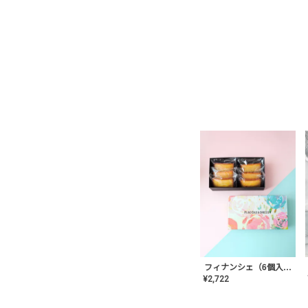
フィナンシェ（6個入り）
¥
2,722