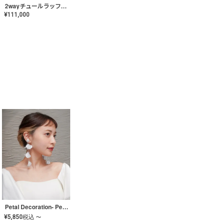
2wayチュールラッフルドレス〈PD-WDOR-341〉
¥
111,000
Petal Decoration- Pearl【JA-COER-3】
¥
5,850
税込
〜