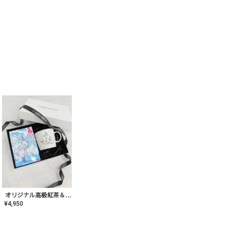
オリジナル高級紅茶＆マグカップ ギフト【AT-GF-02】ギフトセット/プレゼント/内祝い/結婚式/ハーブティー/高品質/マグカップ/食器/記念日/お返し/手土産/美容/おしゃれ
¥
4,950