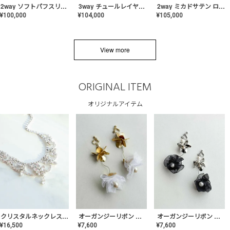
2way ソフトパフスリーブ スレンダードレス〈PD-WDOR-2112〉
3way チュールレイヤーオフショルダー スレンダードレス〈PD-WDOR-2111〉
2way ミカドサテン ロールカラードレス〈PD-WDOR-511〉
¥
100,000
¥
104,000
¥
105,000
View more
ORIGINAL ITEM
オリジナルアイテム
クリスタルネックレス-Lace【MA-CONL-02】
オーガンジーリボン バレリーナイヤリング&ピアス【Black】〈PV-COER-11〉
オーガンジーリボン バレリーナイヤリング&ピアス【White】〈PV-COER-12〉
¥
16,500
¥
7,600
¥
7,600