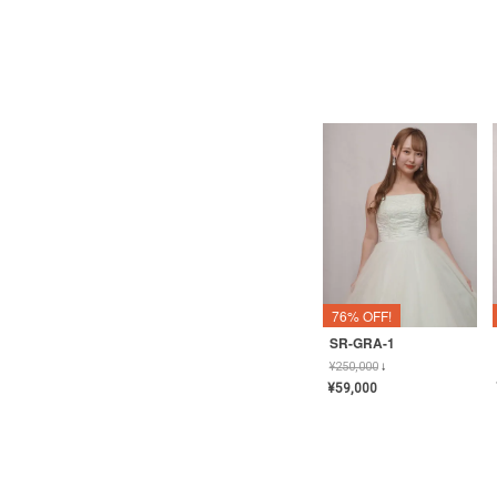
76% OFF!
SR-GRA-1
¥
250,000
↓
¥
59,000