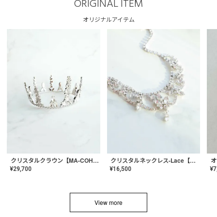
ORIGINAL ITEM
オリジナルアイテム
クリスタルネックレス-Lace【MA-CONL-02】
クリスタルクラウン【MA-COHD-01】韓国風クラウン/ウェディングクラウン/ティアラ
¥
16,500
¥
29,700
¥
7
View more