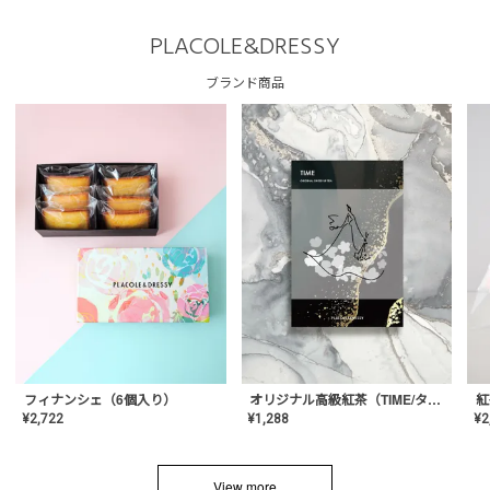
PLACOLE&DRESSY
ブランド商品
フィナンシェ（6個入り）
オリジナル高級紅茶（TIME/タイム）【ギフト/プチギフト/プレゼント/内祝い/結婚式/オリジナル配合/高品質/ハーブティー/茶葉/記念日/お返し/手土産/美容/おしゃれ】
紅
¥
2,722
¥
1,288
¥
2
View more