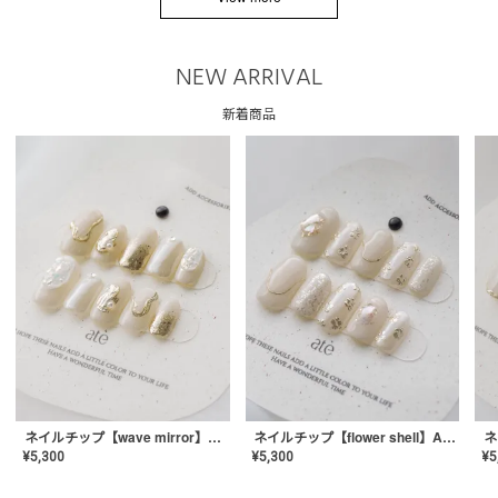
NEW ARRIVAL
新着商品
ネイルチップ【wave mirror】AE-CONA-04
ネイルチップ【flower shell】AE-CONA-03
¥
5,300
¥
5,300
¥
5