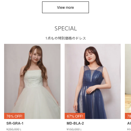
View more
SPECIAL
1点もの特別価格のドレス
76% OFF!
67% OFF!
7
SR-GRA-1
MD-BLA-2
A
¥
250,000
↓
¥
150,000
↓
¥
1