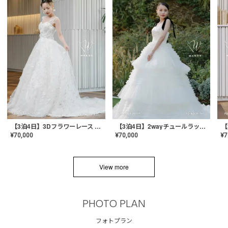
【3泊4日】3Dフラワーレース ドレス〈PD-WDOR-331〉
【3泊4日】2wayチュールラッフルドレス〈PD-WDOR-341RTL〉
¥
70,000
¥
70,000
¥
7
View more
PHOTO PLAN
フォトプラン