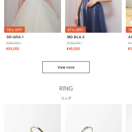
76% OFF!
67% OFF!
7
SR-GRA-1
MD-BLA-2
A
¥
250,000
↓
¥
150,000
↓
¥
1
¥
59,000
¥
49,000
¥
3
View more
RING
リング