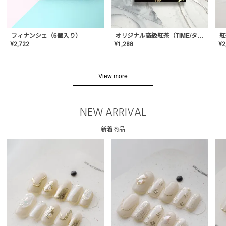
フィナンシェ（6個入り）
オリジナル高級紅茶（TIME/タイム）【ギフト/プチギフト/プレゼント/内祝い/結婚式/オリジナル配合/高品質/ハーブティー/茶葉/記念日/お返し/手土産/美容/おしゃれ】
紅
¥
2,722
¥
1,288
¥
2
View more
NEW ARRIVAL
新着商品