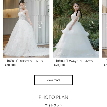
【3泊4日】3Dフラワーレース ドレス〈PD-WDOR-331〉
【3泊4日】2wayチュールラッフルドレス〈PD-WDOR-341RTL〉
¥
70,000
¥
70,000
¥
7
View more
PHOTO PLAN
フォトプラン