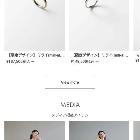
【限定デザイン】ミライ(mill-ai)リング
【限定デザイン】ミライ(mill-ai)リング
マ
¥
1
¥
137,500
税込
¥
148,500
税込
〜
〜
View more
MEDIA
メディア掲載アイテム