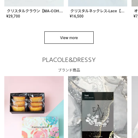
クリスタルネックレス-Lace【MA-CONL-02】
クリスタルクラウン【MA-COHD-01】韓国風クラウン/ウェディングクラウン/ティアラ
¥
16,500
¥
29,700
¥
7
View more
PLACOLE&DRESSY
ブランド商品