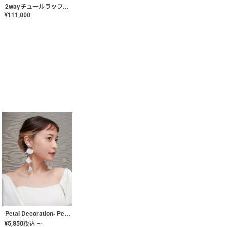
2wayチュールラッフルドレス〈PD-WDOR-341〉
¥
111,000
Petal Decoration- Pearl【JA-COER-3】
¥
5,850
税込
〜