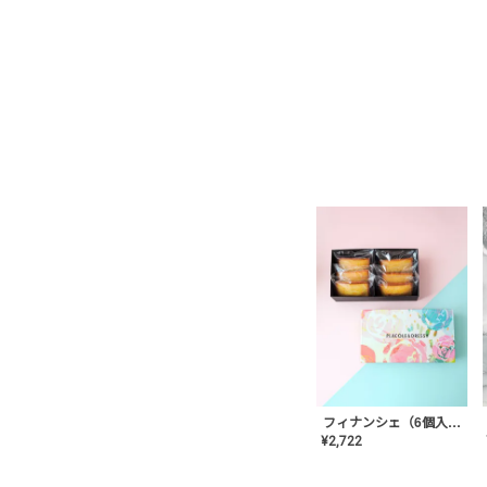
フィナンシェ（6個入り）
¥
2,722