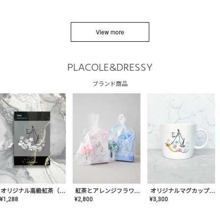
View more
PLACOLE&DRESSY
ブランド商品
オリジナルマグカップ【AT-TW-03】ギフトセット有/プレゼント/内祝い/結婚式/ペア/食器/テーブルウェア/記念日/お返し/特別/高級/おしゃれ
オリジナル高級紅茶（TIME/タイム）【ギフト/プチギフト/プレゼント/内祝い/結婚式/オリジナル配合/高品質/ハーブティー/茶葉/記念日/お返し/手土産/美容/おしゃれ】
紅茶とアレンジフラワーのセット
¥
3,300
¥
1,288
¥
2,800