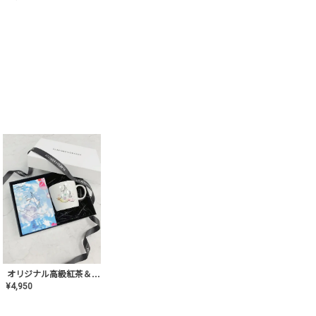
オリジナル高級紅茶＆マグカップ ギフト【AT-GF-02】ギフトセット/プレゼント/内祝い/結婚式/ハーブティー/高品質/マグカップ/食器/記念日/お返し/手土産/美容/おしゃれ
¥
4,950