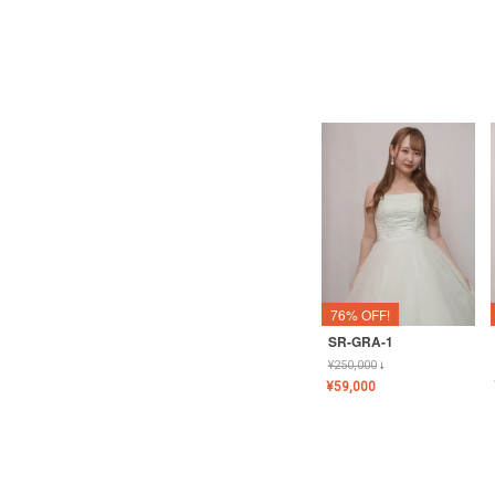
76% OFF!
SR-GRA-1
¥
250,000
↓
¥
59,000