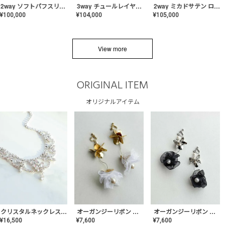
2way ソフトパフスリーブ スレンダードレス〈PD-WDOR-2112〉
3way チュールレイヤーオフショルダー スレンダードレス〈PD-WDOR-2111〉
2way ミカドサテン ロールカラードレス〈PD-WDOR-511〉
¥
100,000
¥
104,000
¥
105,000
View more
ORIGINAL ITEM
オリジナルアイテム
クリスタルネックレス-Lace【MA-CONL-02】
オーガンジーリボン バレリーナイヤリング&ピアス【Black】〈PV-COER-11〉
オーガンジーリボン バレリーナイヤリング&ピアス【White】〈PV-COER-12〉
¥
16,500
¥
7,600
¥
7,600