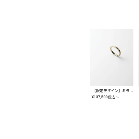
【限定デザイン】ミライ(mill-ai)リング
¥
137,500
税込
〜