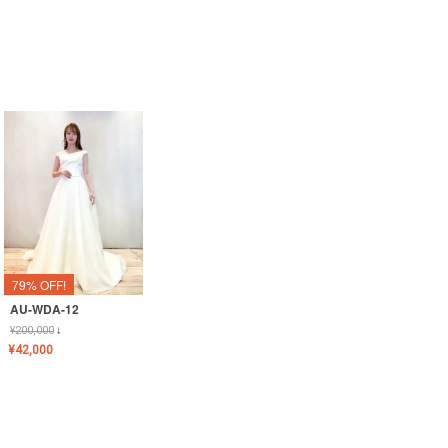
79% OFF!
AU-WDA-12
¥
200,000
↓
¥
42,000